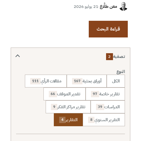
معن طلَّاع
·
21 يوليو 2026
قراءة البحث
تصفية
2
النوع
الكل
أوراق بحثية
مقالات الرأي
111
167
تقارير خاصة
تقدير الموقف
66
97
الدراسات
تقارير مراكز الفكر
9
39
التقرير السنوي
التقارير
4
8