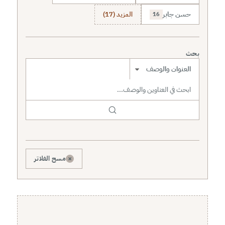
حسن جابر
المزيد (17)
16
بحث
نطاق البحث
×
مسح الفلاتر