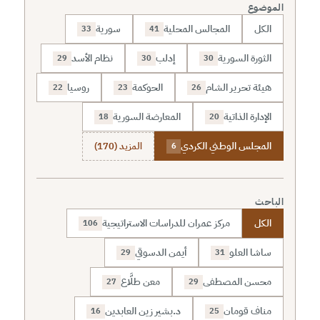
الموضوع
الكل
المجالس المحلية
سورية
33
41
الثورة السورية
إدلب
نظام الأسد
29
30
30
هيئة تحرير الشام
الحوكمة
روسيا
22
23
26
الإدارة الذاتية
المعارضة السورية
18
20
المجلس الوطني الكردي
المزيد (170)
6
الباحث
الكل
مركز عمران للدراسات الاستراتيجية
106
ساشا العلو
أيمن الدسوقي
29
31
محسن المصطفى
معن طلَّاع
27
29
مناف قومان
د.بشير زين العابدين
16
25