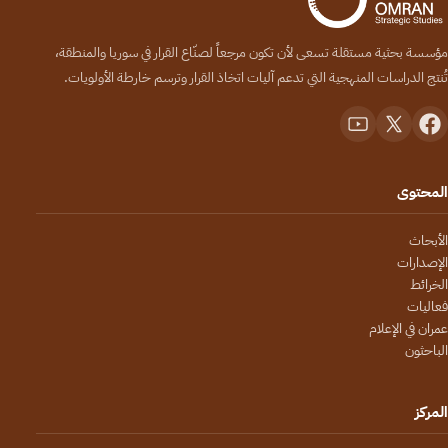
مؤسسة بحثية مستقلة تسعى لأن تكون مرجعاً لصنّاع القرار في سوريا والمنطقة،
تُنتج الدراسات المنهجية التي تدعم آليات اتخاذ القرار وترسم خارطة الأولويات.
المحتوى
الأبحاث
الإصدارات
الخرائط
فعاليات
عمران في الإعلام
الباحثون
المركز