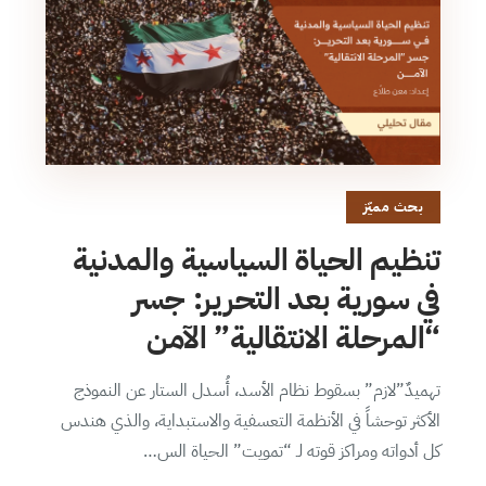
بحث مميّز
تنظيم الحياة السياسية والمدنية
في سورية بعد التحرير: جسر
“المرحلة الانتقالية” الآمن
تهميدٌ”لازم” بسقوط نظام الأسد، أُسدل الستار عن النموذج
الأكثر توحشاً في الأنظمة التعسفية والاستبداية، والذي هندس
كل أدواته ومراكز قوته لـ “تمويت” الحياة الس…