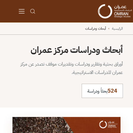
الرئيسية
›
أبحاث ودراسات
أبحاث ودراسات مركز عمران
أوراق بحثية وتقارير ودراسات وتقديرات موقف تصدر عن مركز
عمران للدراسات الاستراتيجية.
524
بحثاً ودراسة