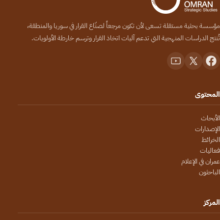
مؤسسة بحثية مستقلة تسعى لأن تكون مرجعاً لصنّاع القرار في سوريا والمنطقة،
تُنتج الدراسات المنهجية التي تدعم آليات اتخاذ القرار وترسم خارطة الأولويات.
المحتوى
الأبحاث
الإصدارات
الخرائط
فعاليات
عمران في الإعلام
الباحثون
المركز