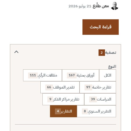
معن طلَّاع
·
21 يوليو 2026
قراءة البحث
تصفية
2
النوع
الكل
أوراق بحثية
مقالات الرأي
111
167
تقارير خاصة
تقدير الموقف
66
97
الدراسات
تقارير مراكز الفكر
9
39
التقرير السنوي
التقارير
4
8