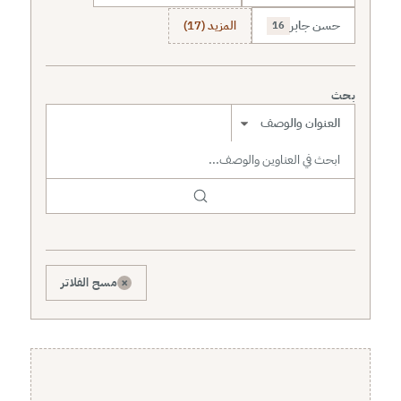
حسن جابر
المزيد (17)
16
بحث
نطاق البحث
×
مسح الفلاتر