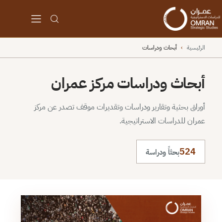
الرئيسية
›
أبحاث ودراسات
أبحاث ودراسات مركز عمران
أوراق بحثية وتقارير ودراسات وتقديرات موقف تصدر عن مركز
عمران للدراسات الاستراتيجية.
524
بحثاً ودراسة