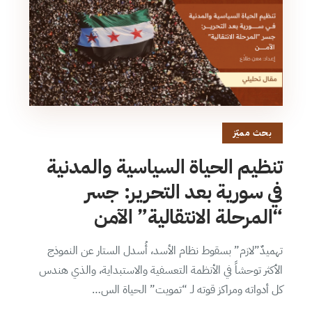
بحث مميّز
تنظيم الحياة السياسية والمدنية
في سورية بعد التحرير: جسر
“المرحلة الانتقالية” الآمن
تهميدٌ”لازم” بسقوط نظام الأسد، أُسدل الستار عن النموذج
الأكثر توحشاً في الأنظمة التعسفية والاستبداية، والذي هندس
كل أدواته ومراكز قوته لـ “تمويت” الحياة الس…