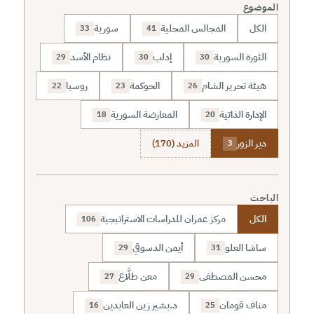
الموضوع
الكل
المجالس المحلية
سورية
33
41
الثورة السورية
إدلب
نظام الأسد
29
30
30
هيئة تحرير الشام
الحوكمة
روسيا
22
23
26
الإدارة الذاتية
المعارضة السورية
18
20
دير الزور
المزيد (170)
3
الباحث
الكل
مركز عمران للدراسات الاستراتيجية
106
ساشا العلو
أيمن الدسوقي
29
31
محسن المصطفى
معن طلَّاع
27
29
مناف قومان
د.بشير زين العابدين
16
25