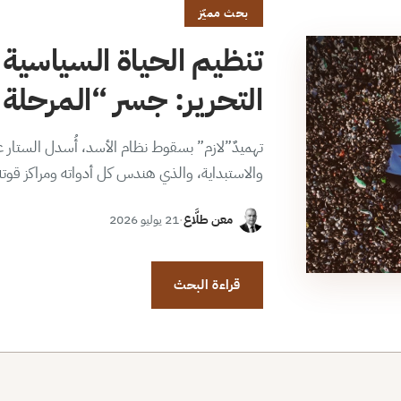
بحث مميّز
تنظيم الحياة السياسية 
التحرير: جسر “المرحلة ا
تهميدٌ”لازم” بسقوط نظام الأسد، أُسدل الستار عن
والاستبداية، والذي هندس كل أدواته ومراكز قوت
معن طلَّاع
·
21 يوليو 2026
قراءة البحث