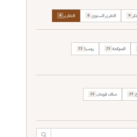
كر
التقرير السنوي
التقارير
4
8
9
الحوكمة
روسيا
22
23
ع
مناف قومان
25
27