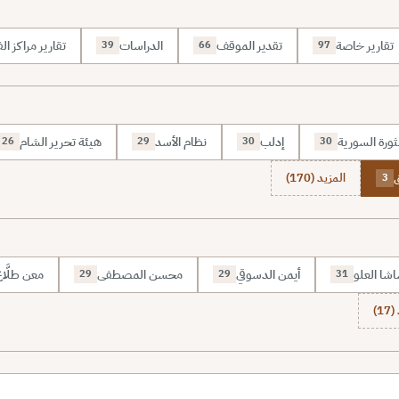
تقارير خاصة
تقدير الموقف
الدراسات
تقارير مراكز الف
39
66
97
ثورة السورية
إدلب
نظام الأسد
هيئة تحرير الشام
26
29
30
30
المزيد (170)
3
شا العلو
أيمن الدسوقي
محسن المصطفى
معن طلَّا
29
29
31
1)