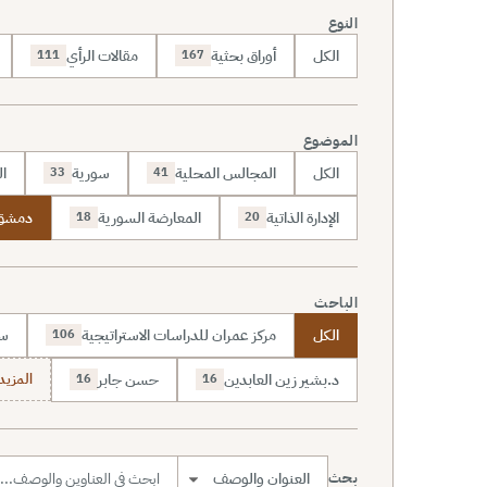
النوع
الكل
أوراق بحثية
مقالات الرأي
111
167
الموضوع
الكل
المجالس المحلية
سورية
ال
33
41
الإدارة الذاتية
المعارضة السورية
دمشق
18
20
الباحث
الكل
مركز عمران للدراسات الاستراتيجية
سا
106
د.بشير زين العابدين
حسن جابر
المزيد (7
16
16
بحث