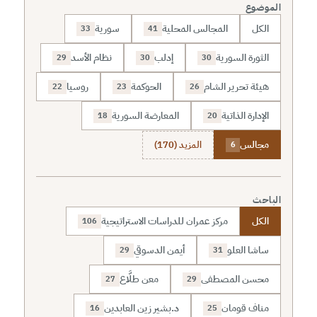
الموضوع
الكل
المجالس المحلية
سورية
33
41
الثورة السورية
إدلب
نظام الأسد
29
30
30
هيئة تحرير الشام
الحوكمة
روسيا
22
23
26
الإدارة الذاتية
المعارضة السورية
18
20
مجالس
المزيد (170)
6
الباحث
الكل
مركز عمران للدراسات الاستراتيجية
106
ساشا العلو
أيمن الدسوقي
29
31
محسن المصطفى
معن طلَّاع
27
29
مناف قومان
د.بشير زين العابدين
16
25