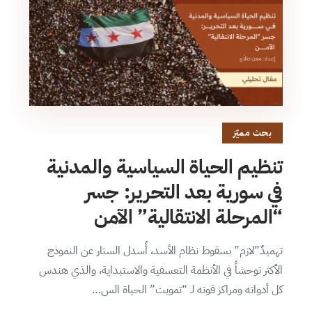
بحث مميّز
تنظيم الحياة السياسية والمدنية
في سورية بعد التحرير: جسر
“المرحلة الانتقالية” الآمن
تهميدٌ”لازم” بسقوط نظام الأسد، أُسدل الستار عن النموذج
الأكثر توحشاً في الأنظمة التعسفية والاستبداية، والذي هندس
كل أدواته ومراكز قوته لـ “تمويت” الحياة الس…