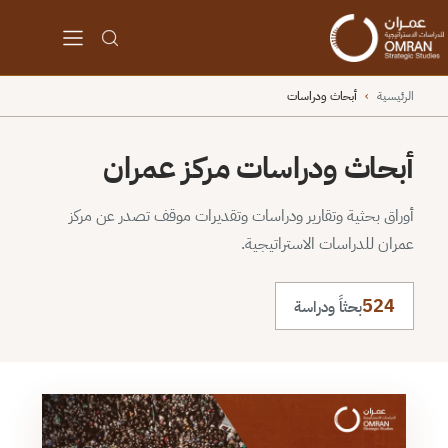
الرئيسية
›
أبحاث ودراسات
أبحاث ودراسات مركز عمران
أوراق بحثية وتقارير ودراسات وتقديرات موقف تصدر عن مركز
عمران للدراسات الاستراتيجية.
524
بحثاً ودراسة