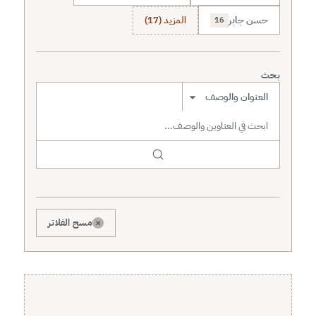
حسن جابر
المزيد (17)
16
بحث
نطاق البحث
×
مسح الفلاتر