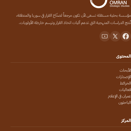
مؤسسة بحثية مستقلة تسعى لأن تكون مرجعاً لصنّاع القرار في سوريا والمنطقة،
تُنتج الدراسات المنهجية التي تدعم آليات اتخاذ القرار وترسم خارطة الأولويات.
المحتوى
الأبحاث
الإصدارات
الخرائط
فعاليات
عمران في الإعلام
الباحثون
المركز