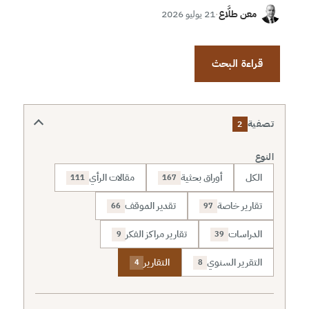
معن طلَّاع
·
21 يوليو 2026
قراءة البحث
تصفية
2
النوع
الكل
أوراق بحثية
مقالات الرأي
111
167
تقارير خاصة
تقدير الموقف
66
97
الدراسات
تقارير مراكز الفكر
9
39
التقرير السنوي
التقارير
4
8