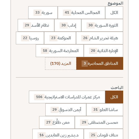
الموضوع
الكل
المجالس المحلية
سورية
33
41
الثورة السورية
إدلب
نظام الأسد
29
30
30
هيئة تحرير الشام
الحوكمة
روسيا
22
23
26
الإدارة الذاتية
المعارضة السورية
18
20
المناطق المحاصرة
المزيد (170)
3
الباحث
الكل
مركز عمران للدراسات الاستراتيجية
106
ساشا العلو
أيمن الدسوقي
29
31
محسن المصطفى
معن طلَّاع
27
29
مناف قومان
د.بشير زين العابدين
16
25