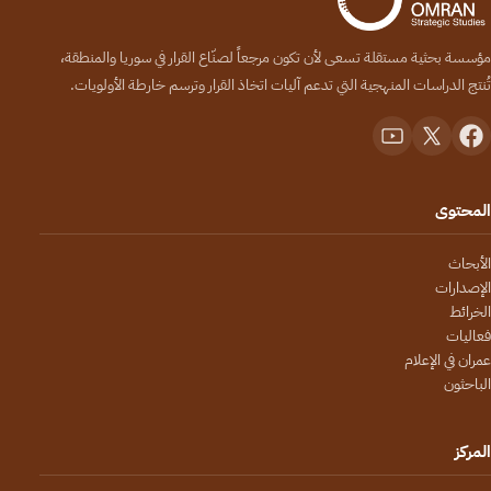
مؤسسة بحثية مستقلة تسعى لأن تكون مرجعاً لصنّاع القرار في سوريا والمنطقة،
تُنتج الدراسات المنهجية التي تدعم آليات اتخاذ القرار وترسم خارطة الأولويات.
المحتوى
الأبحاث
الإصدارات
الخرائط
فعاليات
عمران في الإعلام
الباحثون
المركز