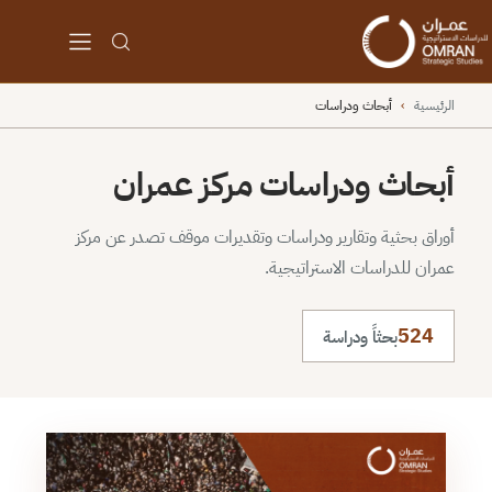
الرئيسية
›
أبحاث ودراسات
أبحاث ودراسات مركز عمران
أوراق بحثية وتقارير ودراسات وتقديرات موقف تصدر عن مركز
عمران للدراسات الاستراتيجية.
524
بحثاً ودراسة