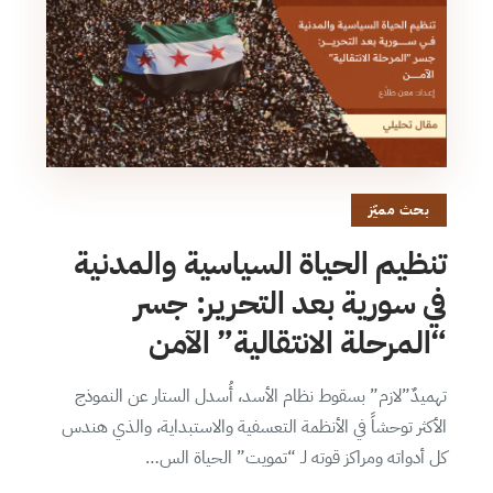
بحث مميّز
تنظيم الحياة السياسية والمدنية
في سورية بعد التحرير: جسر
“المرحلة الانتقالية” الآمن
تهميدٌ”لازم” بسقوط نظام الأسد، أُسدل الستار عن النموذج
الأكثر توحشاً في الأنظمة التعسفية والاستبداية، والذي هندس
كل أدواته ومراكز قوته لـ “تمويت” الحياة الس…