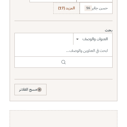
حسن جابر
المزيد (17)
16
بحث
نطاق البحث
×
مسح الفلاتر