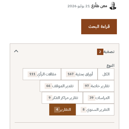
معن طلَّاع
·
21 يوليو 2026
قراءة البحث
تصفية
2
النوع
الكل
أوراق بحثية
مقالات الرأي
111
167
تقارير خاصة
تقدير الموقف
66
97
الدراسات
تقارير مراكز الفكر
9
39
التقرير السنوي
التقارير
4
8