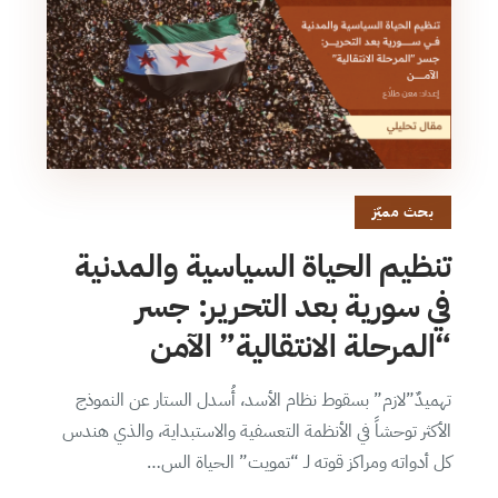
بحث مميّز
تنظيم الحياة السياسية والمدنية
في سورية بعد التحرير: جسر
“المرحلة الانتقالية” الآمن
تهميدٌ”لازم” بسقوط نظام الأسد، أُسدل الستار عن النموذج
الأكثر توحشاً في الأنظمة التعسفية والاستبداية، والذي هندس
كل أدواته ومراكز قوته لـ “تمويت” الحياة الس…