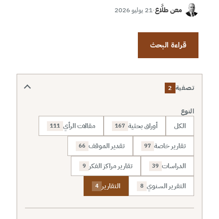
معن طلَّاع
·
21 يوليو 2026
قراءة البحث
تصفية
2
النوع
الكل
أوراق بحثية
مقالات الرأي
111
167
تقارير خاصة
تقدير الموقف
66
97
الدراسات
تقارير مراكز الفكر
9
39
التقرير السنوي
التقارير
4
8