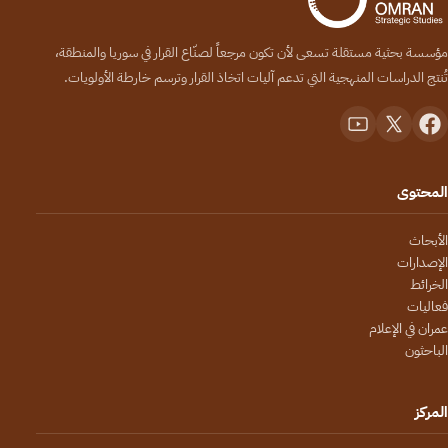
مؤسسة بحثية مستقلة تسعى لأن تكون مرجعاً لصنّاع القرار في سوريا والمنطقة،
تُنتج الدراسات المنهجية التي تدعم آليات اتخاذ القرار وترسم خارطة الأولويات.
المحتوى
الأبحاث
الإصدارات
الخرائط
فعاليات
عمران في الإعلام
الباحثون
المركز