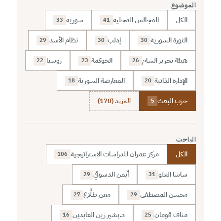
الموضوع
الكل
المجالس المحلية
سورية
33
41
الثورة السورية
إدلب
نظام الأسد
29
30
30
هيئة تحرير الشام
الحوكمة
روسيا
22
23
26
الإدارة الذاتية
المعارضة السورية
18
20
حزب البعث
المزيد (170)
5
الباحث
الكل
مركز عمران للدراسات الاستراتيجية
106
ساشا العلو
أيمن الدسوقي
29
31
محسن المصطفى
معن طلَّاع
27
29
مناف قومان
د.بشير زين العابدين
16
25