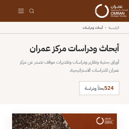
الرئيسية
›
أبحاث ودراسات
أبحاث ودراسات مركز عمران
أوراق بحثية وتقارير ودراسات وتقديرات موقف تصدر عن مركز
عمران للدراسات الاستراتيجية.
524
بحثاً ودراسة