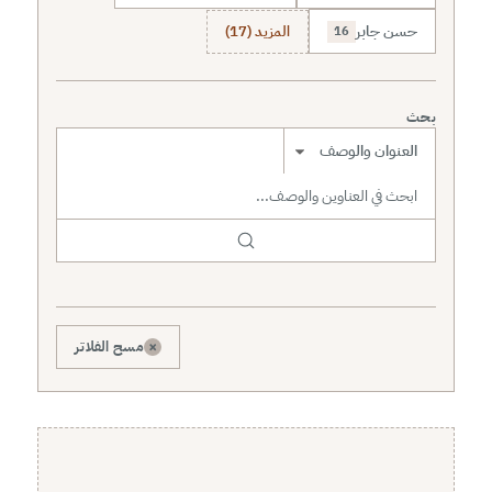
حسن جابر
المزيد (17)
16
بحث
نطاق البحث
×
مسح الفلاتر