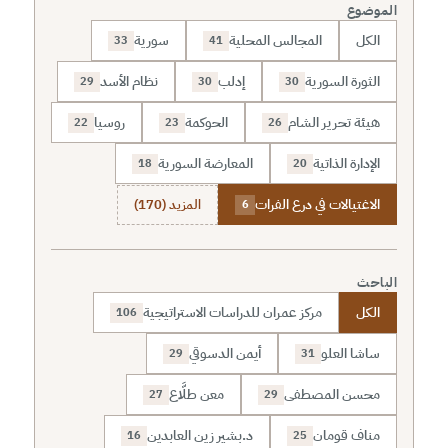
الموضوع
الكل
المجالس المحلية
سورية
33
41
الثورة السورية
إدلب
نظام الأسد
29
30
30
هيئة تحرير الشام
الحوكمة
روسيا
22
23
26
الإدارة الذاتية
المعارضة السورية
18
20
الاغتيالات في درع الفرات
المزيد (170)
6
الباحث
الكل
مركز عمران للدراسات الاستراتيجية
106
ساشا العلو
أيمن الدسوقي
29
31
محسن المصطفى
معن طلَّاع
27
29
مناف قومان
د.بشير زين العابدين
16
25