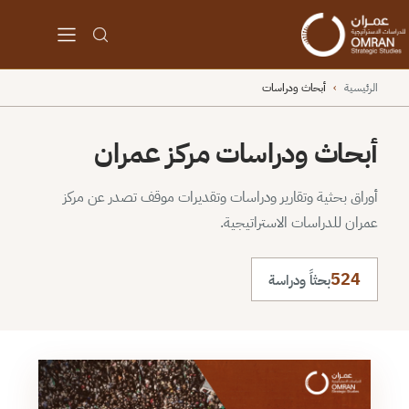
الرئيسية
›
أبحاث ودراسات
أبحاث ودراسات مركز عمران
أوراق بحثية وتقارير ودراسات وتقديرات موقف تصدر عن مركز
عمران للدراسات الاستراتيجية.
524
بحثاً ودراسة