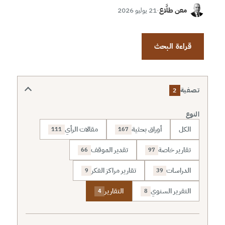
معن طلَّاع
·
21 يوليو 2026
قراءة البحث
تصفية
2
النوع
الكل
أوراق بحثية
مقالات الرأي
111
167
تقارير خاصة
تقدير الموقف
66
97
الدراسات
تقارير مراكز الفكر
9
39
التقرير السنوي
التقارير
4
8