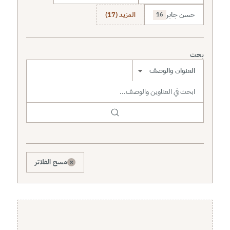
حسن جابر
المزيد (17)
16
بحث
نطاق البحث
×
مسح الفلاتر