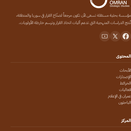
مؤسسة بحثية مستقلة تسعى لأن تكون مرجعاً لصنّاع القرار في سوريا والمنطقة،
تُنتج الدراسات المنهجية التي تدعم آليات اتخاذ القرار وترسم خارطة الأولويات.
المحتوى
الأبحاث
الإصدارات
الخرائط
فعاليات
عمران في الإعلام
الباحثون
المركز