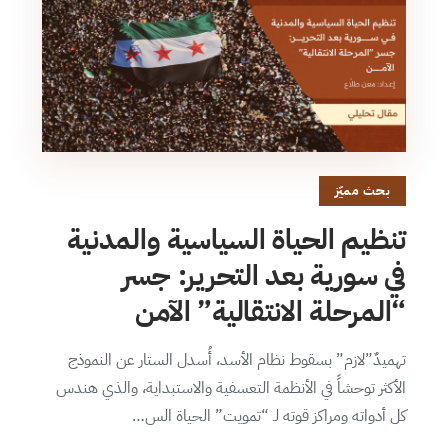
بحث مميّز
تنظيم الحياة السياسية والمدنية
في سورية بعد التحرير: جسر
“المرحلة الانتقالية” الآمن
تهميدٌ”لازم” بسقوط نظام الأسد، أُسدل الستار عن النموذج
الأكثر توحشاً في الأنظمة التعسفية والاستبداية، والذي هندس
كل أدواته ومراكز قوته لـ “تمويت” الحياة الس…