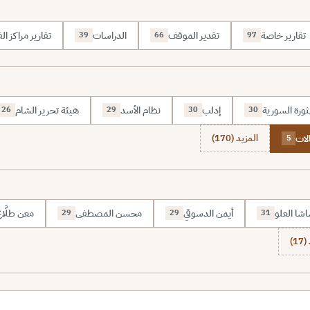
تقارير خاصة
تقدير الموقف
الدراسات
تقارير مراكز الف
39
66
97
ثورة السورية
إدلب
نظام الأسد
هيئة تحرير الشام
26
29
30
30
الات
المزيد (170)
5
شا العلو
أيمن الدسوقي
محسن المصطفى
معن طلَّا
29
29
31
1)