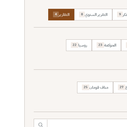
كر
التقرير السنوي
التقارير
4
8
9
الحوكمة
روسيا
22
23
ع
مناف قومان
25
27