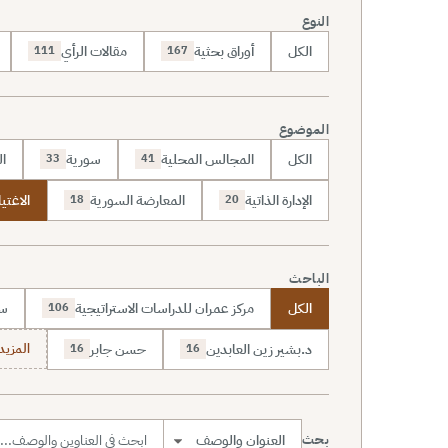
النوع
الكل
أوراق بحثية
مقالات الرأي
111
167
الموضوع
الكل
المجالس المحلية
سورية
ال
33
41
الإدارة الذاتية
المعارضة السورية
الاغتي
18
20
الباحث
الكل
مركز عمران للدراسات الاستراتيجية
سا
106
د.بشير زين العابدين
حسن جابر
المزيد (7
16
16
بحث