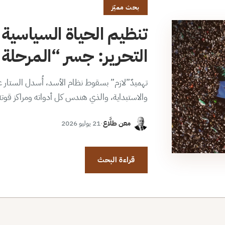
بحث مميّز
تنظيم الحياة السياسية 
التحرير: جسر “المرحلة ا
تهميدٌ”لازم” بسقوط نظام الأسد، أُسدل الستار عن
والاستبداية، والذي هندس كل أدواته ومراكز قوت
معن طلَّاع
·
21 يوليو 2026
قراءة البحث