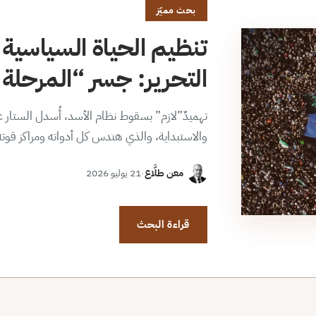
بحث مميّز
تنظيم الحياة السياسية 
التحرير: جسر “المرحلة ا
تهميدٌ”لازم” بسقوط نظام الأسد، أُسدل الستار عن
والاستبداية، والذي هندس كل أدواته ومراكز قوت
معن طلَّاع
·
21 يوليو 2026
قراءة البحث