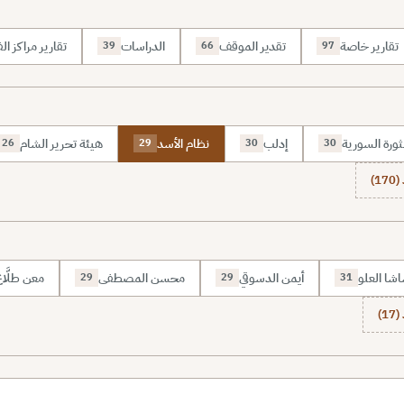
تقارير خاصة
تقدير الموقف
الدراسات
تقارير مراكز الف
39
66
97
ثورة السورية
إدلب
نظام الأسد
هيئة تحرير الشام
26
29
30
30
1)
شا العلو
أيمن الدسوقي
محسن المصطفى
معن طلَّا
29
29
31
1)