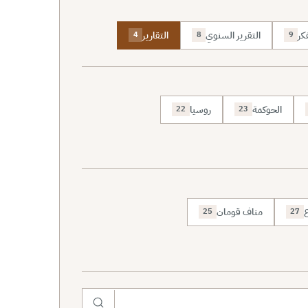
كر
التقرير السنوي
التقارير
4
8
9
الحوكمة
روسيا
22
23
ع
مناف قومان
25
27