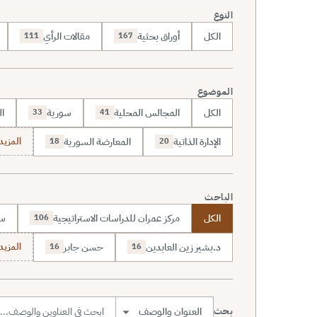
النوع
الكل
أوراق بحثية
مقالات الرأي
111
167
الموضوع
الكل
المجالس المحلية
سورية
ال
33
41
الإدارة الذاتية
المعارضة السورية
المزيد (70
18
20
الباحث
الكل
مركز عمران للدراسات الاستراتيجية
سا
106
د.بشير زين العابدين
حسن جابر
المزيد (7
16
16
بحث