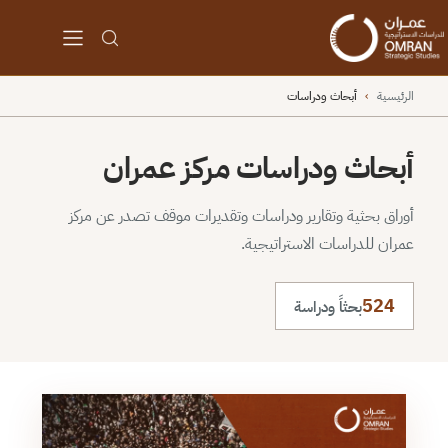
الرئيسية
›
أبحاث ودراسات
أبحاث ودراسات مركز عمران
أوراق بحثية وتقارير ودراسات وتقديرات موقف تصدر عن مركز
عمران للدراسات الاستراتيجية.
524
بحثاً ودراسة