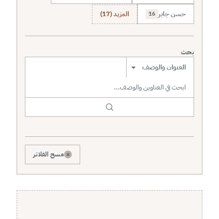
حسن جابر
المزيد (17)
16
بحث
نطاق البحث
×
مسح الفلاتر