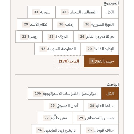
الموضوع
الكل
المجالس المحلية
سورية
33
41
الثورة السورية
إدلب
نظام الأسد
29
30
30
هيئة تحرير الشام
الحوكمة
روسيا
22
23
26
الإدارة الذاتية
المعارضة السورية
18
20
جيش الفتح
المزيد (170)
3
الباحث
الكل
مركز عمران للدراسات الاستراتيجية
106
ساشا العلو
أيمن الدسوقي
29
31
محسن المصطفى
معن طلَّاع
27
29
مناف قومان
د.بشير زين العابدين
16
25