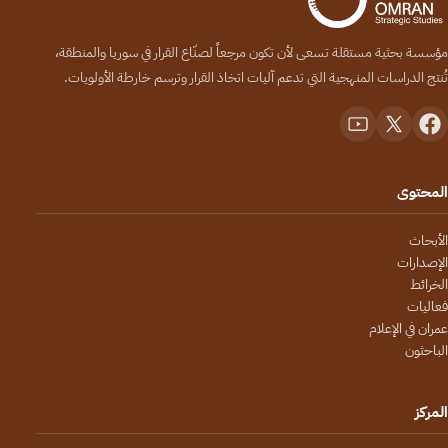
مؤسسة بحثية مستقلة تسعى لأن تكون مرجعاً لصنّاع القرار في سوريا والمنطقة،
تُنتج الدراسات المنهجية التي تدعم آليات اتخاذ القرار وترسم خارطة الأولويات.
المحتوى
الأبحاث
الإصدارات
الخرائط
فعاليات
عمران في الإعلام
الباحثون
المركز