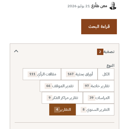
معن طلَّاع
·
21 يوليو 2026
قراءة البحث
تصفية
2
النوع
الكل
أوراق بحثية
مقالات الرأي
111
167
تقارير خاصة
تقدير الموقف
66
97
الدراسات
تقارير مراكز الفكر
9
39
التقرير السنوي
التقارير
4
8