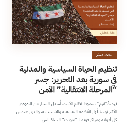
بحث مميّز
تنظيم الحياة السياسية والمدنية
في سورية بعد التحرير: جسر
“المرحلة الانتقالية” الآمن
تهميدٌ”لازم” بسقوط نظام الأسد، أُسدل الستار عن النموذج
الأكثر توحشاً في الأنظمة التعسفية والاستبداية، والذي هندس
كل أدواته ومراكز قوته لـ “تمويت” الحياة الس…