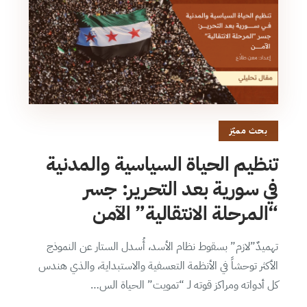
بحث مميّز
تنظيم الحياة السياسية والمدنية
في سورية بعد التحرير: جسر
“المرحلة الانتقالية” الآمن
تهميدٌ”لازم” بسقوط نظام الأسد، أُسدل الستار عن النموذج
الأكثر توحشاً في الأنظمة التعسفية والاستبداية، والذي هندس
كل أدواته ومراكز قوته لـ “تمويت” الحياة الس…