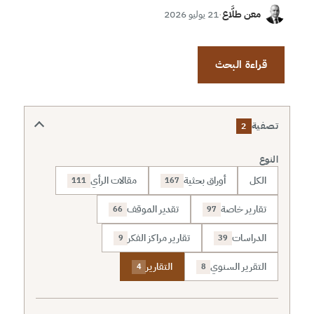
معن طلَّاع
·
21 يوليو 2026
قراءة البحث
تصفية
2
النوع
الكل
أوراق بحثية
مقالات الرأي
111
167
تقارير خاصة
تقدير الموقف
66
97
الدراسات
تقارير مراكز الفكر
9
39
التقرير السنوي
التقارير
4
8