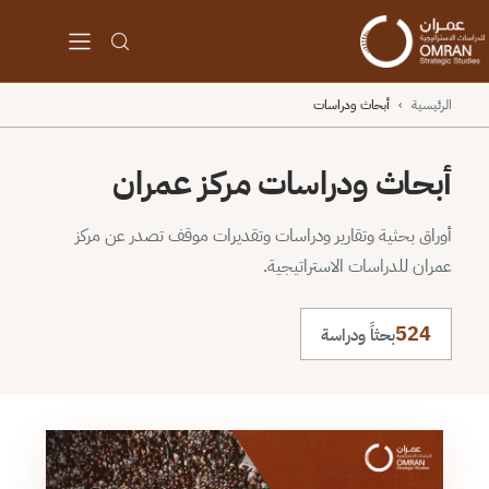
الرئيسية
›
أبحاث ودراسات
أبحاث ودراسات مركز عمران
أوراق بحثية وتقارير ودراسات وتقديرات موقف تصدر عن مركز
عمران للدراسات الاستراتيجية.
524
بحثاً ودراسة