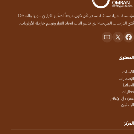
مؤسسة بحثية مستقلة تسعى لأن تكون مرجعاً لصنّاع القرار في سوريا والمنطقة،
تُنتج الدراسات المنهجية التي تدعم آليات اتخاذ القرار وترسم خارطة الأولويات.
المحتوى
الأبحاث
الإصدارات
الخرائط
فعاليات
عمران في الإعلام
الباحثون
المركز