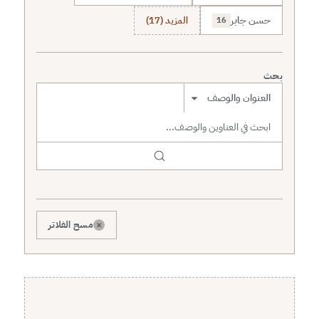
حسن جابر
المزيد (17)
16
بحث
نطاق البحث
×
مسح الفلاتر