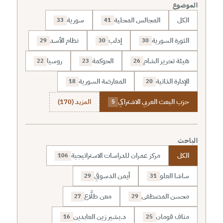
الموضوع
الكل
المجالس المحلية
سورية
33
41
الثورة السورية
إدلب
نظام الأسد
29
30
30
هيئة تحرير الشام
الحوكمة
روسيا
22
23
26
الإدارة الذاتية
المعارضة السورية
18
20
حزب البعث العربي الاشتراكي
المزيد (170)
5
الباحث
الكل
مركز عمران للدراسات الاستراتيجية
106
ساشا العلو
أيمن الدسوقي
29
31
محسن المصطفى
معن طلَّاع
27
29
مناف قومان
د.بشير زين العابدين
16
25