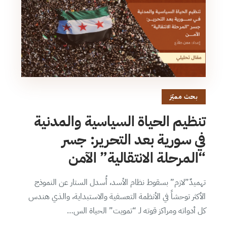
بحث مميّز
تنظيم الحياة السياسية والمدنية
في سورية بعد التحرير: جسر
“المرحلة الانتقالية” الآمن
تهميدٌ”لازم” بسقوط نظام الأسد، أُسدل الستار عن النموذج
الأكثر توحشاً في الأنظمة التعسفية والاستبداية، والذي هندس
كل أدواته ومراكز قوته لـ “تمويت” الحياة الس…