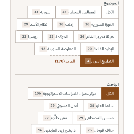
الموضوع
الكل
المجالس المحلية
سورية
33
41
الثورة السورية
إدلب
نظام الأسد
29
30
30
هيئة تحرير الشام
الحوكمة
روسيا
22
23
26
الإدارة الذاتية
المعارضة السورية
18
20
التطبيع العربي
المزيد (170)
4
الباحث
الكل
مركز عمران للدراسات الاستراتيجية
106
ساشا العلو
أيمن الدسوقي
29
31
محسن المصطفى
معن طلَّاع
27
29
مناف قومان
د.بشير زين العابدين
16
25