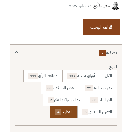
معن طلَّاع
·
21 يوليو 2026
قراءة البحث
تصفية
2
النوع
الكل
أوراق بحثية
مقالات الرأي
111
167
تقارير خاصة
تقدير الموقف
66
97
الدراسات
تقارير مراكز الفكر
9
39
التقرير السنوي
التقارير
4
8