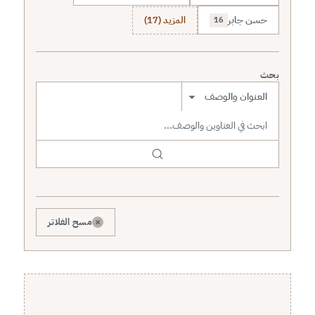
حسن جابر
المزيد (17)
16
بحث
نطاق البحث
×
مسح الفلاتر