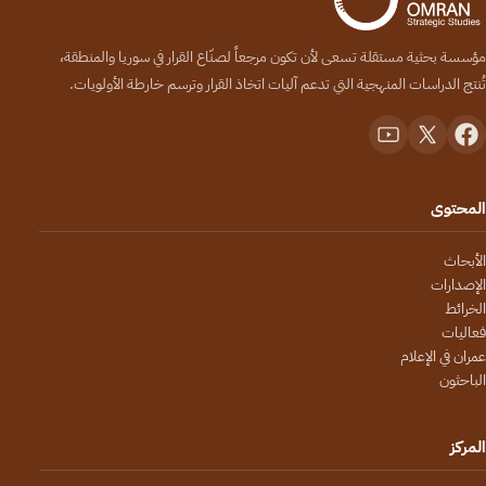
مؤسسة بحثية مستقلة تسعى لأن تكون مرجعاً لصنّاع القرار في سوريا والمنطقة،
تُنتج الدراسات المنهجية التي تدعم آليات اتخاذ القرار وترسم خارطة الأولويات.
المحتوى
الأبحاث
الإصدارات
الخرائط
فعاليات
عمران في الإعلام
الباحثون
المركز