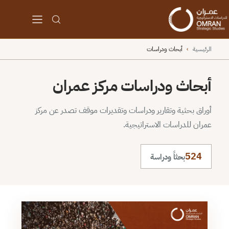
الرئيسية
›
أبحاث ودراسات
أبحاث ودراسات مركز عمران
أوراق بحثية وتقارير ودراسات وتقديرات موقف تصدر عن مركز
عمران للدراسات الاستراتيجية.
524
بحثاً ودراسة