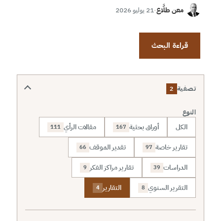
معن طلَّاع
·
21 يوليو 2026
قراءة البحث
تصفية
2
النوع
الكل
أوراق بحثية
مقالات الرأي
111
167
تقارير خاصة
تقدير الموقف
66
97
الدراسات
تقارير مراكز الفكر
9
39
التقرير السنوي
التقارير
4
8