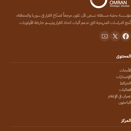
مؤسسة بحثية مستقلة تسعى لأن تكون مرجعاً لصنّاع القرار في سوريا والمنطقة،
تُنتج الدراسات المنهجية التي تدعم آليات اتخاذ القرار وترسم خارطة الأولويات.
المحتوى
الأبحاث
الإصدارات
الخرائط
فعاليات
عمران في الإعلام
الباحثون
المركز