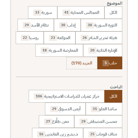
الموضوع
الكل
المجالس المحلية
سورية
33
41
الثورة السورية
إدلب
نظام الأسد
29
30
30
هيئة تحرير الشام
الحوكمة
روسيا
22
23
26
الإدارة الذاتية
المعارضة السورية
18
20
حلب
المزيد (170)
5
الباحث
الكل
مركز عمران للدراسات الاستراتيجية
106
ساشا العلو
أيمن الدسوقي
29
31
محسن المصطفى
معن طلَّاع
27
29
مناف قومان
د.بشير زين العابدين
16
25