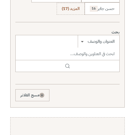
حسن جابر
المزيد (17)
16
بحث
نطاق البحث
×
مسح الفلاتر