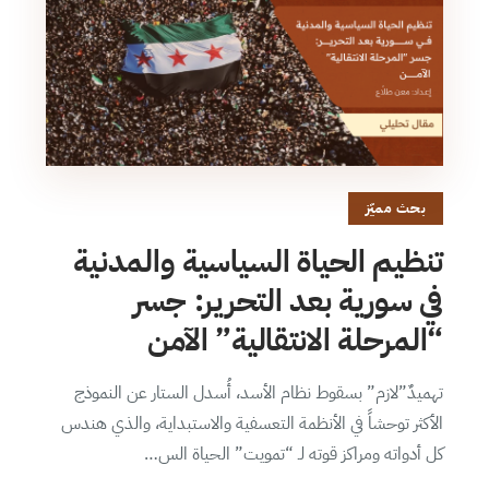
بحث مميّز
تنظيم الحياة السياسية والمدنية
في سورية بعد التحرير: جسر
“المرحلة الانتقالية” الآمن
تهميدٌ”لازم” بسقوط نظام الأسد، أُسدل الستار عن النموذج
الأكثر توحشاً في الأنظمة التعسفية والاستبداية، والذي هندس
كل أدواته ومراكز قوته لـ “تمويت” الحياة الس…