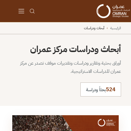
الرئيسية
›
أبحاث ودراسات
أبحاث ودراسات مركز عمران
أوراق بحثية وتقارير ودراسات وتقديرات موقف تصدر عن مركز
عمران للدراسات الاستراتيجية.
524
بحثاً ودراسة