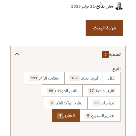
معن طلَّاع
·
21 يوليو 2026
قراءة البحث
تصفية
2
النوع
الكل
أوراق بحثية
مقالات الرأي
111
167
تقارير خاصة
تقدير الموقف
66
97
الدراسات
تقارير مراكز الفكر
9
39
التقرير السنوي
التقارير
4
8