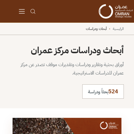
الرئيسية
›
أبحاث ودراسات
أبحاث ودراسات مركز عمران
أوراق بحثية وتقارير ودراسات وتقديرات موقف تصدر عن مركز
عمران للدراسات الاستراتيجية.
524
بحثاً ودراسة