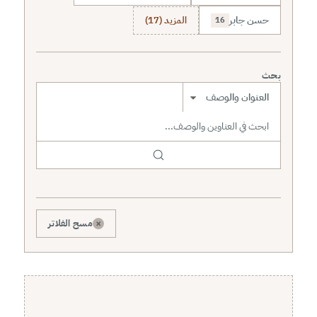
حسن جابر
المزيد (17)
16
بحث
نطاق البحث
×
مسح الفلاتر