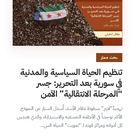
بحث مميّز
تنظيم الحياة السياسية والمدنية
في سورية بعد التحرير: جسر
“المرحلة الانتقالية” الآمن
تهميدٌ”لازم” بسقوط نظام الأسد، أُسدل الستار عن النموذج
الأكثر توحشاً في الأنظمة التعسفية والاستبداية، والذي هندس
كل أدواته ومراكز قوته لـ “تمويت” الحياة الس…