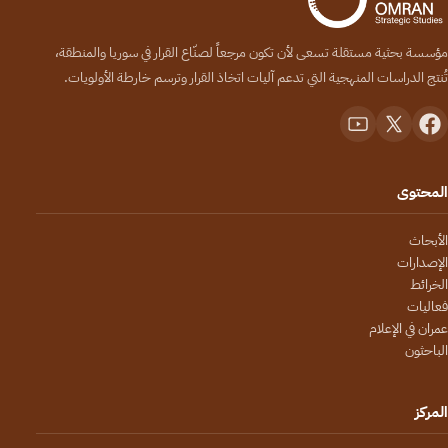
مؤسسة بحثية مستقلة تسعى لأن تكون مرجعاً لصنّاع القرار في سوريا والمنطقة،
تُنتج الدراسات المنهجية التي تدعم آليات اتخاذ القرار وترسم خارطة الأولويات.
المحتوى
الأبحاث
الإصدارات
الخرائط
فعاليات
عمران في الإعلام
الباحثون
المركز