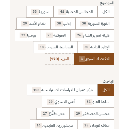
الموضوع
الكل
المجالس المحلية
سورية
33
41
الثورة السورية
إدلب
نظام الأسد
29
30
30
هيئة تحرير الشام
الحوكمة
روسيا
22
23
26
الإدارة الذاتية
المعارضة السورية
18
20
الاقتصاد السوي
المزيد (170)
3
الباحث
الكل
مركز عمران للدراسات الاستراتيجية
106
ساشا العلو
أيمن الدسوقي
29
31
محسن المصطفى
معن طلَّاع
27
29
مناف قومان
د.بشير زين العابدين
16
25