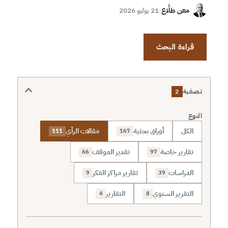
معن طلَّاع
·
21 يوليو 2026
قراءة البحث
تصفية
2
النوع
الكل
أوراق بحثية
مقالات الرأي
111
167
تقارير خاصة
تقدير الموقف
66
97
الدراسات
تقارير مراكز الفكر
9
39
التقرير السنوي
التقارير
4
8