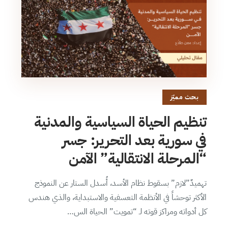
بحث مميّز
تنظيم الحياة السياسية والمدنية
في سورية بعد التحرير: جسر
“المرحلة الانتقالية” الآمن
تهميدٌ”لازم” بسقوط نظام الأسد، أُسدل الستار عن النموذج
الأكثر توحشاً في الأنظمة التعسفية والاستبداية، والذي هندس
كل أدواته ومراكز قوته لـ “تمويت” الحياة الس…