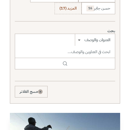
حسن جابر
المزيد (17)
16
بحث
نطاق البحث
×
مسح الفلاتر