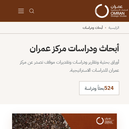
الرئيسية
›
أبحاث ودراسات
أبحاث ودراسات مركز عمران
أوراق بحثية وتقارير ودراسات وتقديرات موقف تصدر عن مركز
عمران للدراسات الاستراتيجية.
524
بحثاً ودراسة