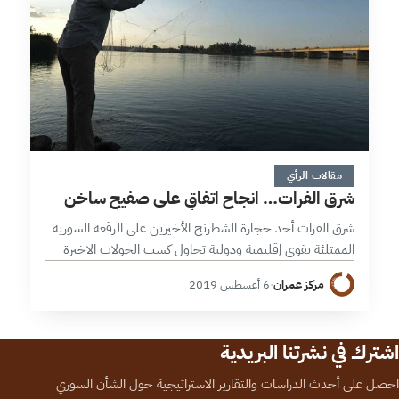
8 دقائق
مقالات الرأي
شرق الفرات… انجاح اتفاقٍ على صفيحٍ ساخن
شرق الفرات أحد حجارة الشطرنج الأخيرين على الرقعة السورية
الممتلئة بقوى إقليمية ودولية تحاول كسب الجولات الاخيرة
من النزال، لربما لا تكون مغالاة إذا ما قلنا إن سياسة القوة
مركز عمران
·
6 أغسطس 2019
الثانية…
اشترك في نشرتنا البريدية
احصل على أحدث الدراسات والتقارير الاستراتيجية حول الشأن السوري