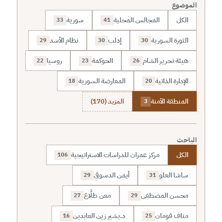
الموضوع
الكل
المجالس المحلية
سورية
33
41
الثورة السورية
إدلب
نظام الأسد
29
30
30
هيئة تحرير الشام
الحوكمة
روسيا
22
23
26
الإدارة الذاتية
المعارضة السورية
18
20
المنطقة الآمنة
المزيد (170)
3
الباحث
الكل
مركز عمران للدراسات الاستراتيجية
106
ساشا العلو
أيمن الدسوقي
29
31
محسن المصطفى
معن طلَّاع
27
29
مناف قومان
د.بشير زين العابدين
16
25