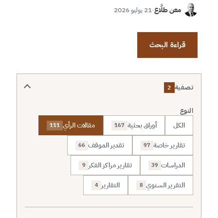
معن طلَّاع
·
21 يوليو 2026
قراءة البحث
تصفية
2
النوع
الكل
أوراق بحثية
مقالات الرأي
111
167
تقارير خاصة
تقدير الموقف
66
97
الدراسات
تقارير مراكز الفكر
9
39
التقرير السنوي
التقارير
4
8