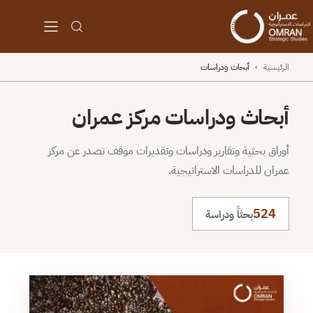
الرئيسية
›
أبحاث ودراسات
أبحاث ودراسات مركز عمران
أوراق بحثية وتقارير ودراسات وتقديرات موقف تصدر عن مركز
عمران للدراسات الاستراتيجية.
524
بحثاً ودراسة