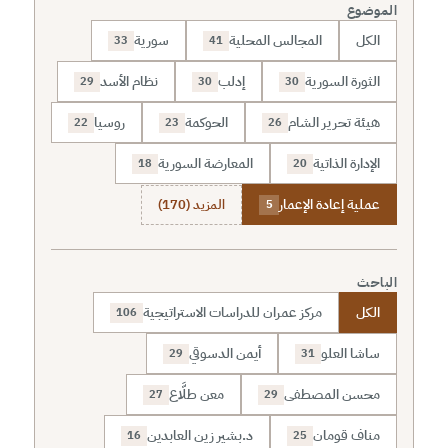
الموضوع
الكل
المجالس المحلية
سورية
33
41
الثورة السورية
إدلب
نظام الأسد
29
30
30
هيئة تحرير الشام
الحوكمة
روسيا
22
23
26
الإدارة الذاتية
المعارضة السورية
18
20
عملية إعادة الإعمار
المزيد (170)
5
الباحث
الكل
مركز عمران للدراسات الاستراتيجية
106
ساشا العلو
أيمن الدسوقي
29
31
محسن المصطفى
معن طلَّاع
27
29
مناف قومان
د.بشير زين العابدين
16
25