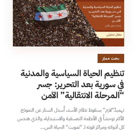
بحث مميّز
تنظيم الحياة السياسية والمدنية
في سورية بعد التحرير: جسر
“المرحلة الانتقالية” الآمن
تهميدٌ”لازم” بسقوط نظام الأسد، أُسدل الستار عن النموذج
الأكثر توحشاً في الأنظمة التعسفية والاستبداية، والذي هندس
كل أدواته ومراكز قوته لـ “تمويت” الحياة الس…