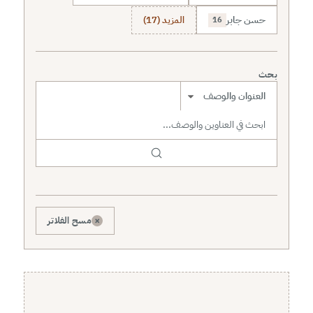
حسن جابر
المزيد (17)
16
بحث
نطاق البحث
×
مسح الفلاتر