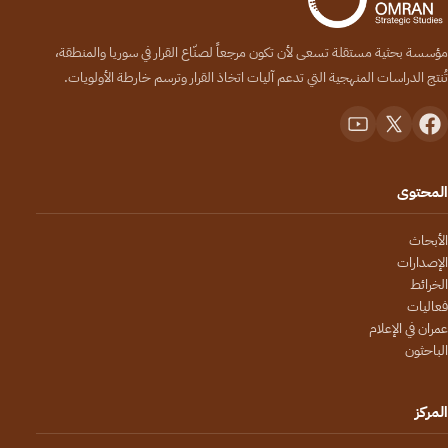
مؤسسة بحثية مستقلة تسعى لأن تكون مرجعاً لصنّاع القرار في سوريا والمنطقة،
تُنتج الدراسات المنهجية التي تدعم آليات اتخاذ القرار وترسم خارطة الأولويات.
المحتوى
الأبحاث
الإصدارات
الخرائط
فعاليات
عمران في الإعلام
الباحثون
المركز