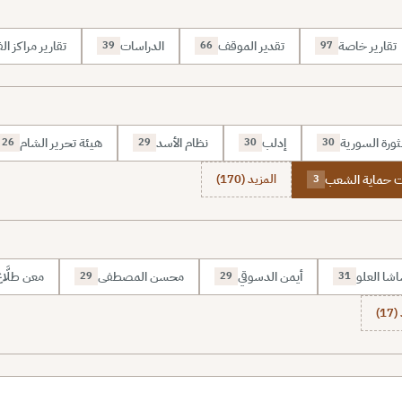
تقارير خاصة
تقدير الموقف
الدراسات
تقارير مراكز الف
39
66
97
ثورة السورية
إدلب
نظام الأسد
هيئة تحرير الشام
26
29
30
30
 حماية الشعب
المزيد (170)
3
شا العلو
أيمن الدسوقي
محسن المصطفى
معن طلَّا
29
29
31
1)