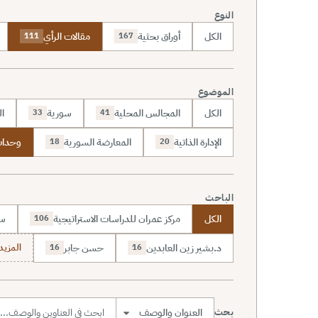
النوع
الكل
أوراق بحثية
مقالات الرأي
111
167
الموضوع
الكل
المجالس المحلية
سورية
ال
33
41
الإدارة الذاتية
المعارضة السورية
وحدات
18
20
الباحث
الكل
مركز عمران للدراسات الاستراتيجية
سا
106
د.بشير زين العابدين
حسن جابر
المزيد (7
16
16
بحث