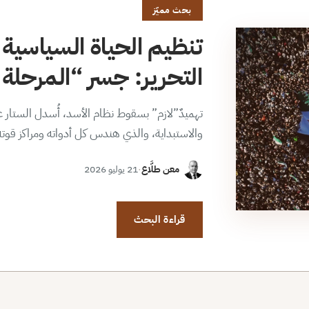
بحث مميّز
تنظيم الحياة السياسية 
التحرير: جسر “المرحلة ا
تهميدٌ”لازم” بسقوط نظام الأسد، أُسدل الستار عن
والاستبداية، والذي هندس كل أدواته ومراكز قوت
معن طلَّاع
·
21 يوليو 2026
قراءة البحث