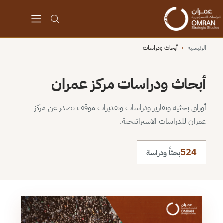
الرئيسية
›
أبحاث ودراسات
أبحاث ودراسات مركز عمران
أوراق بحثية وتقارير ودراسات وتقديرات موقف تصدر عن مركز
عمران للدراسات الاستراتيجية.
524
بحثاً ودراسة