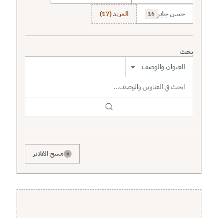
حسن جابر
المزيد (17)
16
بحث
نطاق البحث
×
مسح الفلاتر