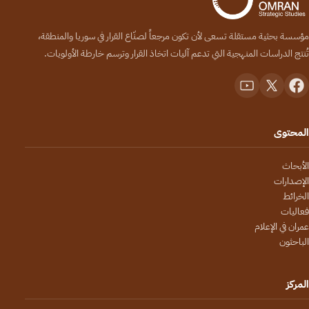
مؤسسة بحثية مستقلة تسعى لأن تكون مرجعاً لصنّاع القرار في سوريا والمنطقة،
تُنتج الدراسات المنهجية التي تدعم آليات اتخاذ القرار وترسم خارطة الأولويات.
المحتوى
الأبحاث
الإصدارات
الخرائط
فعاليات
عمران في الإعلام
الباحثون
المركز