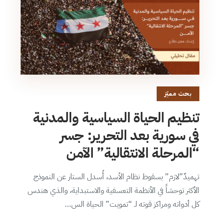
بحث مميّز
تنظيم الحياة السياسية والمدنية
في سورية بعد التحرير: جسر
“المرحلة الانتقالية” الآمن
تهميدٌ”لازم” بسقوط نظام الأسد، أُسدل الستار عن النموذج
الأكثر توحشاً في الأنظمة التعسفية والاستبداية، والذي هندس
كل أدواته ومراكز قوته لـ “تمويت” الحياة الس…