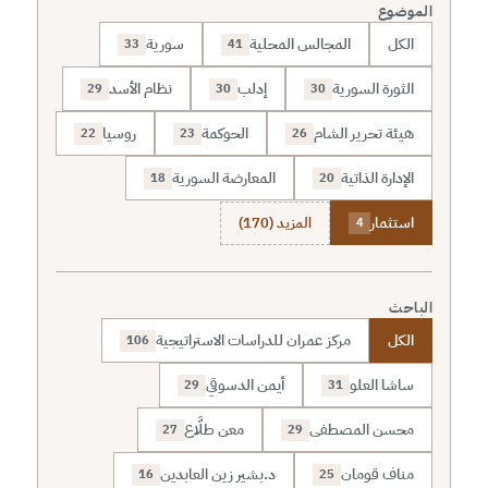
الموضوع
الكل
المجالس المحلية
سورية
33
41
الثورة السورية
إدلب
نظام الأسد
29
30
30
هيئة تحرير الشام
الحوكمة
روسيا
22
23
26
الإدارة الذاتية
المعارضة السورية
18
20
استثمار
المزيد (170)
4
الباحث
الكل
مركز عمران للدراسات الاستراتيجية
106
ساشا العلو
أيمن الدسوقي
29
31
محسن المصطفى
معن طلَّاع
27
29
مناف قومان
د.بشير زين العابدين
16
25