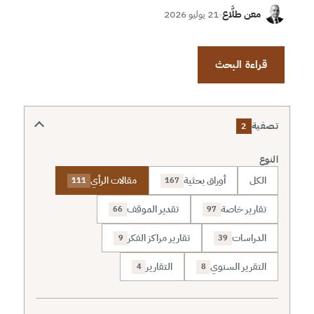
معن طلَّاع
·
21 يوليو 2026
قراءة البحث
تصفية
2
النوع
الكل
أوراق بحثية
مقالات الرأي
111
167
تقارير خاصة
تقدير الموقف
66
97
الدراسات
تقارير مراكز الفكر
9
39
التقرير السنوي
التقارير
4
8