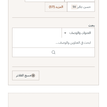
حسن جابر
المزيد (17)
16
بحث
نطاق البحث
×
مسح الفلاتر