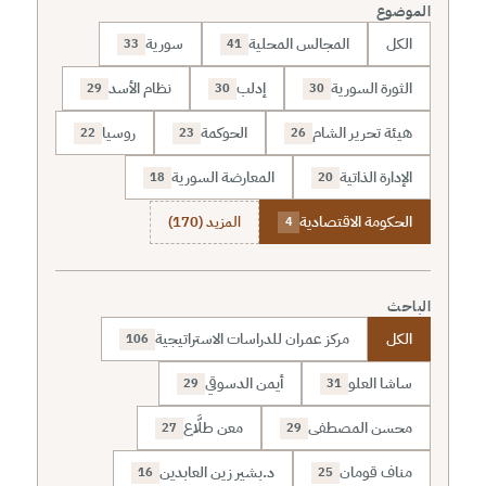
الموضوع
الكل
المجالس المحلية
سورية
33
41
الثورة السورية
إدلب
نظام الأسد
29
30
30
هيئة تحرير الشام
الحوكمة
روسيا
22
23
26
الإدارة الذاتية
المعارضة السورية
18
20
الحكومة الاقتصادية
المزيد (170)
4
الباحث
الكل
مركز عمران للدراسات الاستراتيجية
106
ساشا العلو
أيمن الدسوقي
29
31
محسن المصطفى
معن طلَّاع
27
29
مناف قومان
د.بشير زين العابدين
16
25