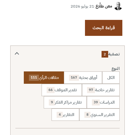
معن طلَّاع
·
21 يوليو 2026
قراءة البحث
تصفية
2
النوع
الكل
أوراق بحثية
مقالات الرأي
111
167
تقارير خاصة
تقدير الموقف
66
97
الدراسات
تقارير مراكز الفكر
9
39
التقرير السنوي
التقارير
4
8