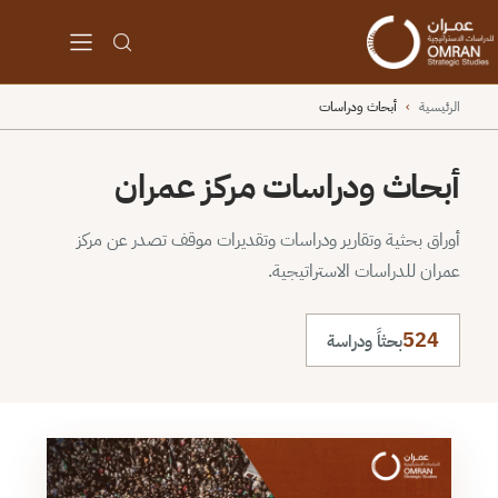
الرئيسية
›
أبحاث ودراسات
أبحاث ودراسات مركز عمران
أوراق بحثية وتقارير ودراسات وتقديرات موقف تصدر عن مركز
عمران للدراسات الاستراتيجية.
524
بحثاً ودراسة