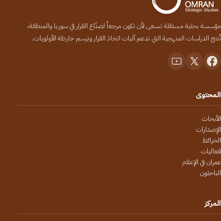
مؤسسة بحثية مستقلة تسعى لأن تكون مرجعاً لصنّاع القرار في سوريا والمنطقة،
تُنتج الدراسات المنهجية التي تدعم آليات اتخاذ القرار وترسم خارطة الأولويات.
المحتوى
الأبحاث
الإصدارات
الخرائط
فعاليات
عمران في الإعلام
الباحثون
المركز