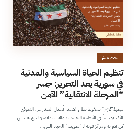
بحث مميّز
تنظيم الحياة السياسية والمدنية
في سورية بعد التحرير: جسر
“المرحلة الانتقالية” الآمن
تهميدٌ”لازم” بسقوط نظام الأسد، أُسدل الستار عن النموذج
الأكثر توحشاً في الأنظمة التعسفية والاستبداية، والذي هندس
كل أدواته ومراكز قوته لـ “تمويت” الحياة الس…