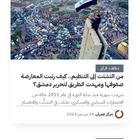
16 دقائق
مقالات الرأي
من التشتت إلى التنظيم.. كيف رتبت المعارضة
صفوفها ومهدت الطريق لتحرير دمشق؟
شهدت سورية منذ بداية الثورة في عام 2011 حالة من
الاضطراب السياسي والعسكري، تمثلت في التشتُّت والانقسام
الذي عانت منه القوى المعارضة لنظام الأسد. هذا التشتت،
مركز عمران
·
14 ديسمبر 2024
الذي شمل الفصائل العسكرية…
3 دقائق