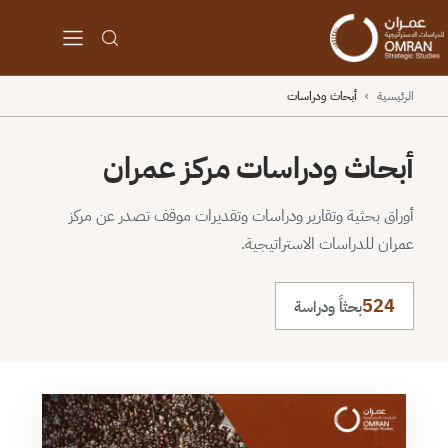
الرئيسية
›
أبحاث ودراسات
أبحاث ودراسات مركز عمران
أوراق بحثية وتقارير ودراسات وتقديرات موقف تصدر عن مركز
عمران للدراسات الاستراتيجية.
524
بحثاً ودراسة