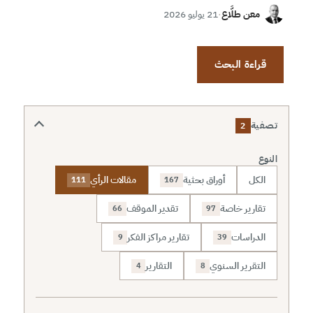
معن طلَّاع
·
21 يوليو 2026
قراءة البحث
تصفية
2
النوع
الكل
أوراق بحثية
مقالات الرأي
111
167
تقارير خاصة
تقدير الموقف
66
97
الدراسات
تقارير مراكز الفكر
9
39
التقرير السنوي
التقارير
4
8