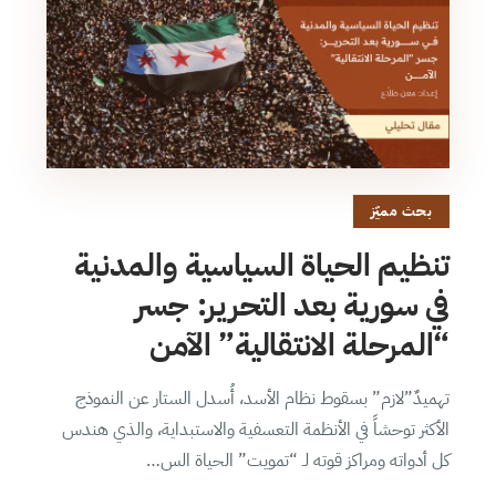
بحث مميّز
تنظيم الحياة السياسية والمدنية
في سورية بعد التحرير: جسر
“المرحلة الانتقالية” الآمن
تهميدٌ”لازم” بسقوط نظام الأسد، أُسدل الستار عن النموذج
الأكثر توحشاً في الأنظمة التعسفية والاستبداية، والذي هندس
كل أدواته ومراكز قوته لـ “تمويت” الحياة الس…