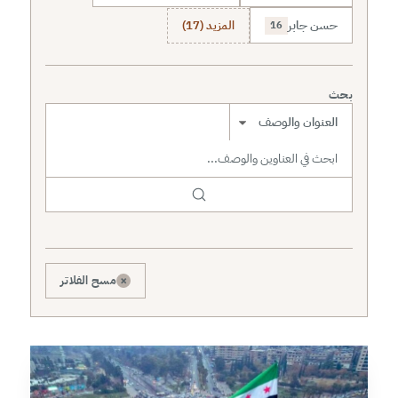
حسن جابر
المزيد (17)
16
بحث
نطاق البحث
×
مسح الفلاتر