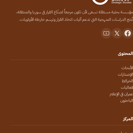
مؤسسة بحثية مستقلة تسعى لأن تكون مرجعاً لصنّاع القرار في سوريا والمنطقة،
تُنتج الدراسات المنهجية التي تدعم آليات اتخاذ القرار وترسم خارطة الأولويات.
المحتوى
الأبحاث
الإصدارات
الخرائط
فعاليات
عمران في الإعلام
الباحثون
المركز