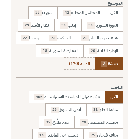
الموضوع
الكل
المجالس المحلية
سورية
33
41
الثورة السورية
إدلب
نظام الأسد
29
30
30
هيئة تحرير الشام
الحوكمة
روسيا
22
23
26
الإدارة الذاتية
المعارضة السورية
18
20
دمشق
المزيد (170)
3
الباحث
الكل
مركز عمران للدراسات الاستراتيجية
106
ساشا العلو
أيمن الدسوقي
29
31
محسن المصطفى
معن طلَّاع
27
29
مناف قومان
د.بشير زين العابدين
16
25