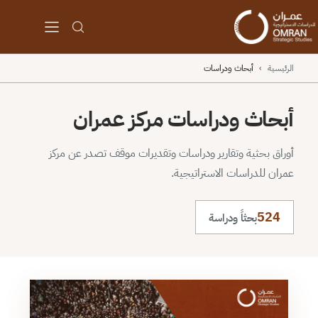
الرئيسية
›
أبحاث ودراسات
أبحاث ودراسات مركز عمران
أوراق بحثية وتقارير ودراسات وتقديرات موقف تصدر عن مركز
عمران للدراسات الاستراتيجية.
524
بحثاً ودراسة