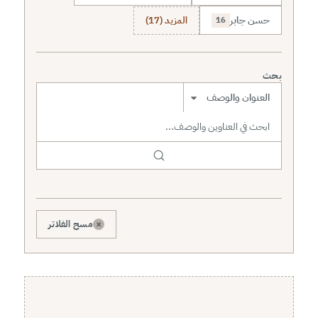
حسن جابر
المزيد (17)
16
بحث
نطاق البحث
×
مسح الفلاتر