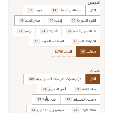
الموضوع
الكل
المجالس المحلية
سورية
33
41
الثورة السورية
إدلب
نظام الأسد
29
30
30
هيئة تحرير الشام
الحوكمة
روسيا
22
23
26
الإدارة الذاتية
المعارضة السورية
18
20
مجالس
المزيد (170)
6
الباحث
الكل
مركز عمران للدراسات الاستراتيجية
106
ساشا العلو
أيمن الدسوقي
29
31
محسن المصطفى
معن طلَّاع
27
29
مناف قومان
د.بشير زين العابدين
16
25