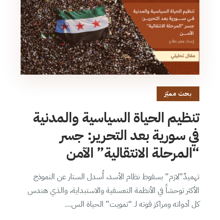
بحث مميّز
تنظيم الحياة السياسية والمدنية
في سورية بعد التحرير: جسر
“المرحلة الانتقالية” الآمن
تهميدٌ”لازم” بسقوط نظام الأسد، أُسدل الستار عن النموذج
الأكثر توحشاً في الأنظمة التعسفية والاستبداية، والذي هندس
كل أدواته ومراكز قوته لـ “تمويت” الحياة الس…