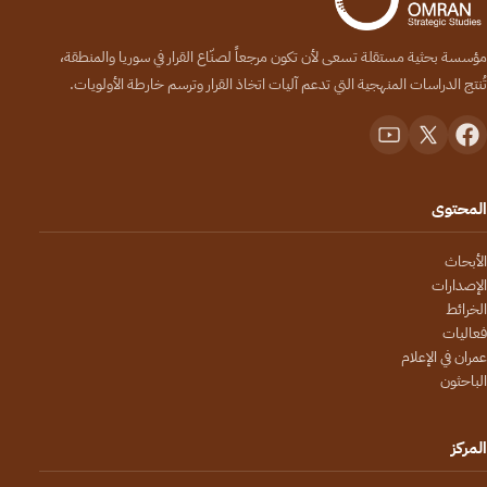
مؤسسة بحثية مستقلة تسعى لأن تكون مرجعاً لصنّاع القرار في سوريا والمنطقة،
تُنتج الدراسات المنهجية التي تدعم آليات اتخاذ القرار وترسم خارطة الأولويات.
المحتوى
الأبحاث
الإصدارات
الخرائط
فعاليات
عمران في الإعلام
الباحثون
المركز