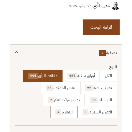
معن طلَّاع
·
21 يوليو 2026
قراءة البحث
تصفية
2
النوع
الكل
أوراق بحثية
مقالات الرأي
111
167
تقارير خاصة
تقدير الموقف
66
97
الدراسات
تقارير مراكز الفكر
9
39
التقرير السنوي
التقارير
4
8