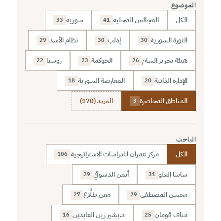
الموضوع
الكل
المجالس المحلية
سورية
33
41
الثورة السورية
إدلب
نظام الأسد
29
30
30
هيئة تحرير الشام
الحوكمة
روسيا
22
23
26
الإدارة الذاتية
المعارضة السورية
18
20
المناطق المحاصرة
المزيد (170)
3
الباحث
الكل
مركز عمران للدراسات الاستراتيجية
106
ساشا العلو
أيمن الدسوقي
29
31
محسن المصطفى
معن طلَّاع
27
29
مناف قومان
د.بشير زين العابدين
16
25