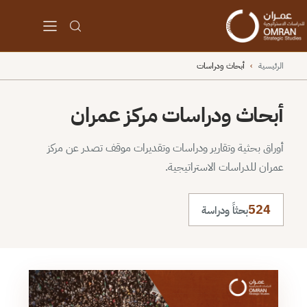
الرئيسية
›
أبحاث ودراسات
أبحاث ودراسات مركز عمران
أوراق بحثية وتقارير ودراسات وتقديرات موقف تصدر عن مركز
عمران للدراسات الاستراتيجية.
524
بحثاً ودراسة