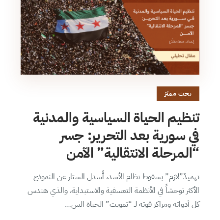
بحث مميّز
تنظيم الحياة السياسية والمدنية
في سورية بعد التحرير: جسر
“المرحلة الانتقالية” الآمن
تهميدٌ”لازم” بسقوط نظام الأسد، أُسدل الستار عن النموذج
الأكثر توحشاً في الأنظمة التعسفية والاستبداية، والذي هندس
كل أدواته ومراكز قوته لـ “تمويت” الحياة الس…