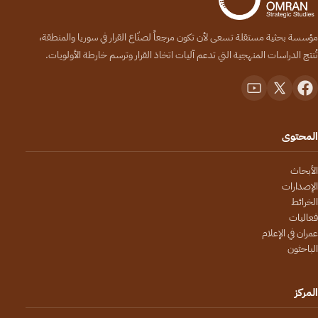
مؤسسة بحثية مستقلة تسعى لأن تكون مرجعاً لصنّاع القرار في سوريا والمنطقة،
تُنتج الدراسات المنهجية التي تدعم آليات اتخاذ القرار وترسم خارطة الأولويات.
المحتوى
الأبحاث
الإصدارات
الخرائط
فعاليات
عمران في الإعلام
الباحثون
المركز