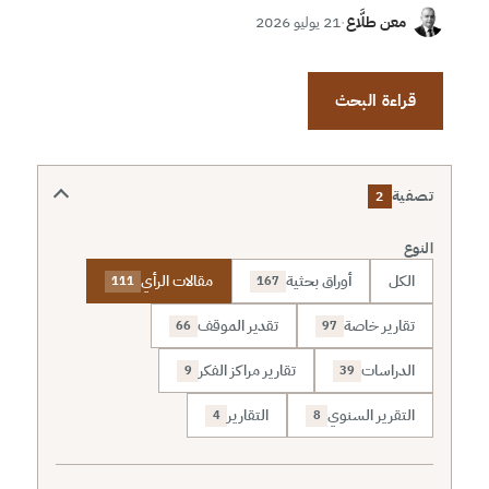
معن طلَّاع
·
21 يوليو 2026
قراءة البحث
تصفية
2
النوع
الكل
أوراق بحثية
مقالات الرأي
111
167
تقارير خاصة
تقدير الموقف
66
97
الدراسات
تقارير مراكز الفكر
9
39
التقرير السنوي
التقارير
4
8