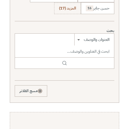
حسن جابر
المزيد (17)
16
بحث
نطاق البحث
×
مسح الفلاتر