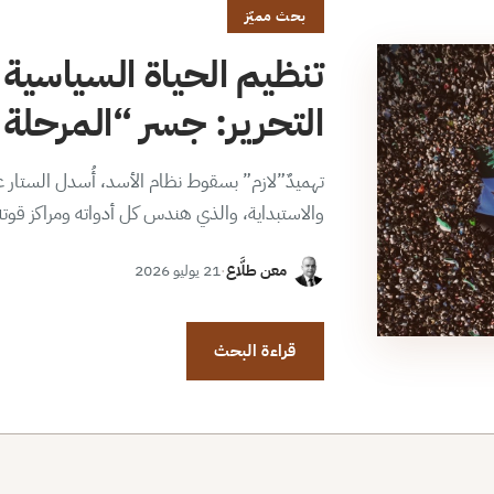
بحث مميّز
تنظيم الحياة السياسية 
التحرير: جسر “المرحلة ا
تهميدٌ”لازم” بسقوط نظام الأسد، أُسدل الستار عن
والاستبداية، والذي هندس كل أدواته ومراكز قوت
معن طلَّاع
·
21 يوليو 2026
قراءة البحث