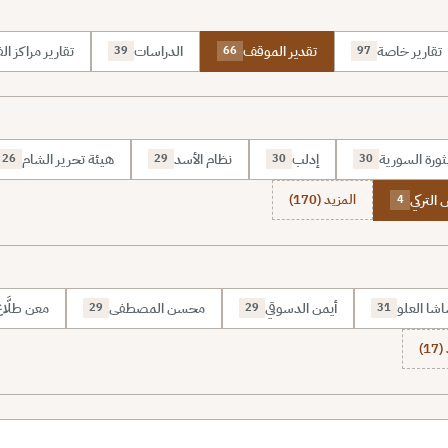
تقارير خاصة
تقدير الموقف
الدراسات
تقارير مراكز الف
39
66
97
ثورة السورية
إدلب
نظام الأسد
هيئة تحرير الشام
26
29
30
30
التركي
المزيد (170)
4
شا العلو
أيمن الدسوقي
محسن المصطفى
معن طلَّا
29
29
31
1)