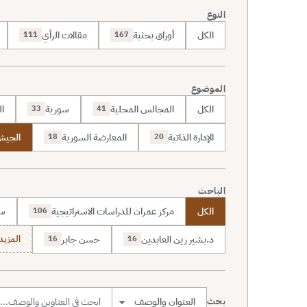
النوع
الكل
أوراق بحثية
مقالات الرأي
111
167
الموضوع
الكل
المجالس المحلية
سورية
ال
33
41
الإدارة الذاتية
المعارضة السورية
الجيش 
18
20
الباحث
الكل
مركز عمران للدراسات الاستراتيجية
سا
106
د.بشير زين العابدين
حسن جابر
المزيد (7
16
16
بحث