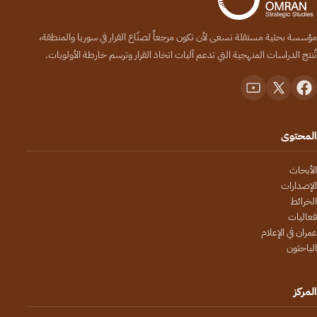
مؤسسة بحثية مستقلة تسعى لأن تكون مرجعاً لصنّاع القرار في سوريا والمنطقة،
تُنتج الدراسات المنهجية التي تدعم آليات اتخاذ القرار وترسم خارطة الأولويات.
المحتوى
الأبحاث
الإصدارات
الخرائط
فعاليات
عمران في الإعلام
الباحثون
المركز