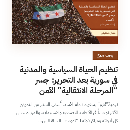
بحث مميّز
تنظيم الحياة السياسية والمدنية
في سورية بعد التحرير: جسر
“المرحلة الانتقالية” الآمن
تهميدٌ”لازم” بسقوط نظام الأسد، أُسدل الستار عن النموذج
الأكثر توحشاً في الأنظمة التعسفية والاستبداية، والذي هندس
كل أدواته ومراكز قوته لـ “تمويت” الحياة الس…