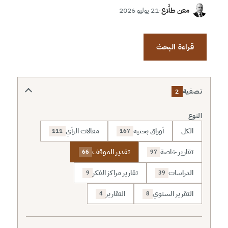
معن طلَّاع
·
21 يوليو 2026
قراءة البحث
تصفية
2
النوع
الكل
أوراق بحثية
مقالات الرأي
111
167
تقارير خاصة
تقدير الموقف
66
97
الدراسات
تقارير مراكز الفكر
9
39
التقرير السنوي
التقارير
4
8