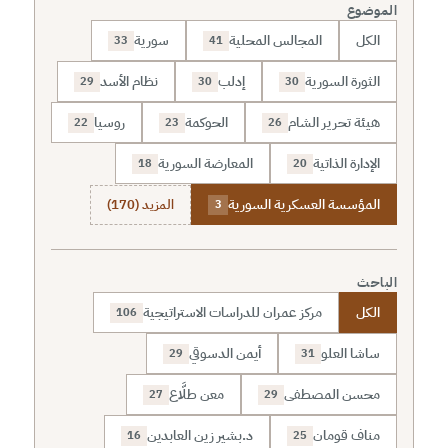
الموضوع
الكل
المجالس المحلية
سورية
33
41
الثورة السورية
إدلب
نظام الأسد
29
30
30
هيئة تحرير الشام
الحوكمة
روسيا
22
23
26
الإدارة الذاتية
المعارضة السورية
18
20
المؤسسة العسكرية السورية
المزيد (170)
3
الباحث
الكل
مركز عمران للدراسات الاستراتيجية
106
ساشا العلو
أيمن الدسوقي
29
31
محسن المصطفى
معن طلَّاع
27
29
مناف قومان
د.بشير زين العابدين
16
25