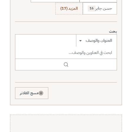
حسن جابر
المزيد (17)
16
بحث
نطاق البحث
×
مسح الفلاتر