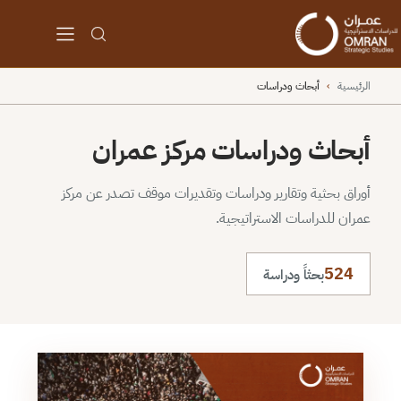
الرئيسية
›
أبحاث ودراسات
أبحاث ودراسات مركز عمران
أوراق بحثية وتقارير ودراسات وتقديرات موقف تصدر عن مركز
عمران للدراسات الاستراتيجية.
524
بحثاً ودراسة