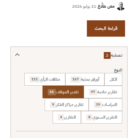
معن طلَّاع
·
21 يوليو 2026
قراءة البحث
تصفية
2
النوع
الكل
أوراق بحثية
مقالات الرأي
111
167
تقارير خاصة
تقدير الموقف
66
97
الدراسات
تقارير مراكز الفكر
9
39
التقرير السنوي
التقارير
4
8