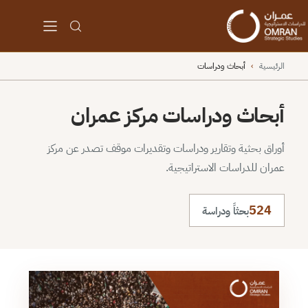
الرئيسية
›
أبحاث ودراسات
أبحاث ودراسات مركز عمران
أوراق بحثية وتقارير ودراسات وتقديرات موقف تصدر عن مركز
عمران للدراسات الاستراتيجية.
524
بحثاً ودراسة