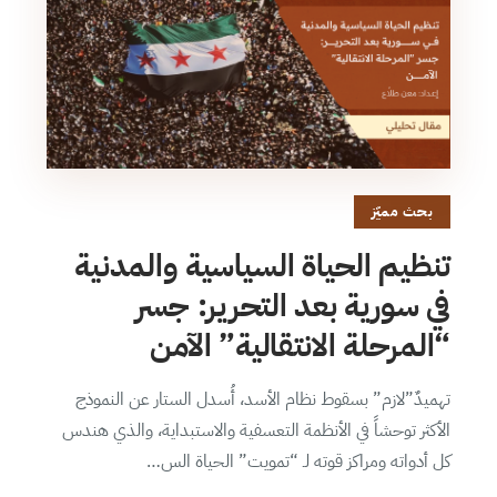
بحث مميّز
تنظيم الحياة السياسية والمدنية
في سورية بعد التحرير: جسر
“المرحلة الانتقالية” الآمن
تهميدٌ”لازم” بسقوط نظام الأسد، أُسدل الستار عن النموذج
الأكثر توحشاً في الأنظمة التعسفية والاستبداية، والذي هندس
كل أدواته ومراكز قوته لـ “تمويت” الحياة الس…