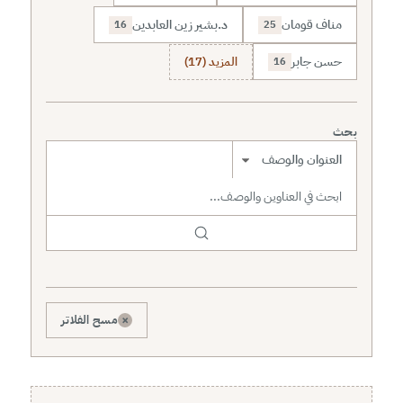
مناف قومان
د.بشير زين العابدين
16
25
حسن جابر
المزيد (17)
16
بحث
نطاق البحث
×
مسح الفلاتر