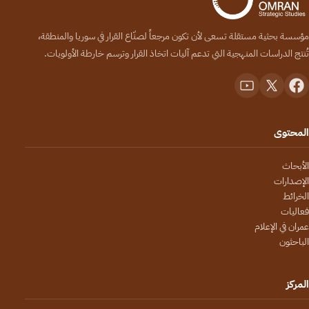
مؤسسة بحثية مستقلة تسعى لأن تكون مرجعاً لصنّاع القرار في سوريا والمنطقة،
تُنتج الدراسات المنهجية التي تدعم آليات اتخاذ القرار وترسم خارطة الأولويات.
المحتوى
الأبحاث
الإصدارات
الخرائط
فعاليات
عمران في الإعلام
الباحثون
المركز