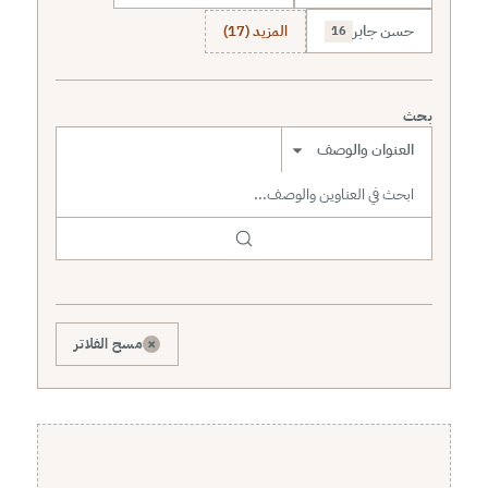
حسن جابر
المزيد (17)
16
بحث
نطاق البحث
×
مسح الفلاتر