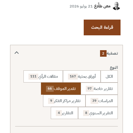
معن طلَّاع
·
21 يوليو 2026
قراءة البحث
تصفية
2
النوع
الكل
أوراق بحثية
مقالات الرأي
111
167
تقارير خاصة
تقدير الموقف
66
97
الدراسات
تقارير مراكز الفكر
9
39
التقرير السنوي
التقارير
4
8