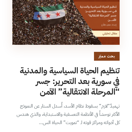
بحث مميّز
تنظيم الحياة السياسية والمدنية
في سورية بعد التحرير: جسر
“المرحلة الانتقالية” الآمن
تهميدٌ”لازم” بسقوط نظام الأسد، أُسدل الستار عن النموذج
الأكثر توحشاً في الأنظمة التعسفية والاستبداية، والذي هندس
كل أدواته ومراكز قوته لـ “تمويت” الحياة الس…