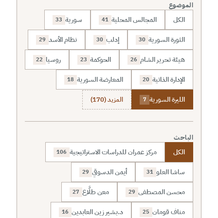
الموضوع
الكل
المجالس المحلية
سورية
33
41
الثورة السورية
إدلب
نظام الأسد
29
30
30
هيئة تحرير الشام
الحوكمة
روسيا
22
23
26
الإدارة الذاتية
المعارضة السورية
18
20
الليرة السورية
المزيد (170)
7
الباحث
الكل
مركز عمران للدراسات الاستراتيجية
106
ساشا العلو
أيمن الدسوقي
29
31
محسن المصطفى
معن طلَّاع
27
29
مناف قومان
د.بشير زين العابدين
16
25