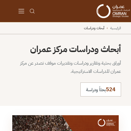
الرئيسية
›
أبحاث ودراسات
أبحاث ودراسات مركز عمران
أوراق بحثية وتقارير ودراسات وتقديرات موقف تصدر عن مركز
عمران للدراسات الاستراتيجية.
524
بحثاً ودراسة