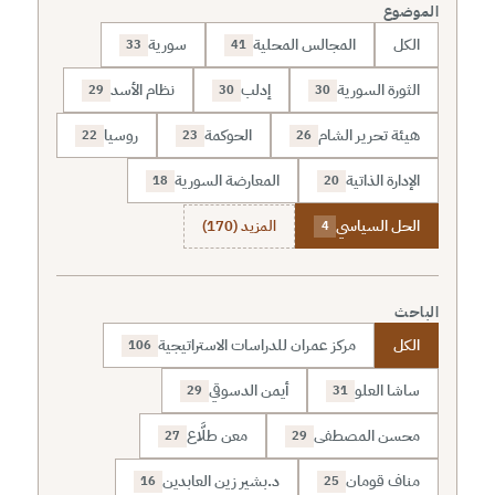
الموضوع
الكل
المجالس المحلية
سورية
33
41
الثورة السورية
إدلب
نظام الأسد
29
30
30
هيئة تحرير الشام
الحوكمة
روسيا
22
23
26
الإدارة الذاتية
المعارضة السورية
18
20
الحل السياسي
المزيد (170)
4
الباحث
الكل
مركز عمران للدراسات الاستراتيجية
106
ساشا العلو
أيمن الدسوقي
29
31
محسن المصطفى
معن طلَّاع
27
29
مناف قومان
د.بشير زين العابدين
16
25