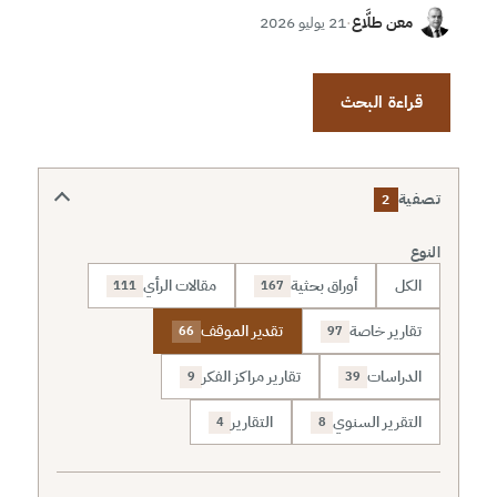
معن طلَّاع
·
21 يوليو 2026
قراءة البحث
تصفية
2
النوع
الكل
أوراق بحثية
مقالات الرأي
111
167
تقارير خاصة
تقدير الموقف
66
97
الدراسات
تقارير مراكز الفكر
9
39
التقرير السنوي
التقارير
4
8