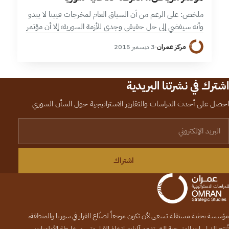
ملخص: على الرغم من أن السياق العام لمخرجات فيينا لا يبدو
وأنه سيفضي إلى حل حقيقي وجدي للأزمة السورية؛ إلا أن مؤتمر
الرياض يمثل حاجة ضرورية وملحة للخروج برؤية واضحة…
مركز عمران
·
3 ديسمبر 2015
اشترك في نشرتنا البريدية
احصل على أحدث الدراسات والتقارير الاستراتيجية حول الشأن السوري
لبريد الإلكتروني
اشتراك
مؤسسة بحثية مستقلة تسعى لأن تكون مرجعاً لصنّاع القرار في سوريا والمنطقة،
تُنتج الدراسات المنهجية التي تدعم آليات اتخاذ القرار وترسم خارطة الأولويات.