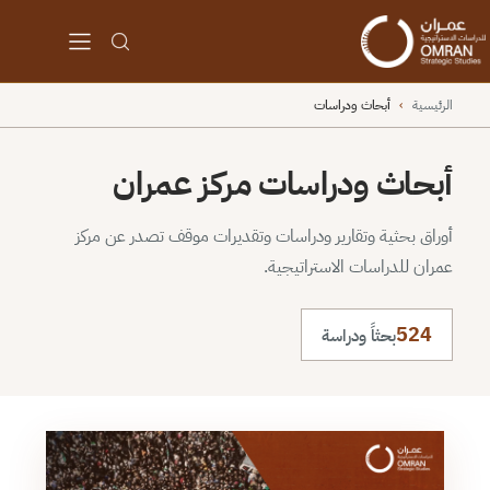
الرئيسية
›
أبحاث ودراسات
أبحاث ودراسات مركز عمران
أوراق بحثية وتقارير ودراسات وتقديرات موقف تصدر عن مركز
عمران للدراسات الاستراتيجية.
524
بحثاً ودراسة