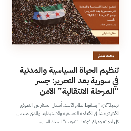
بحث مميّز
تنظيم الحياة السياسية والمدنية
في سورية بعد التحرير: جسر
“المرحلة الانتقالية” الآمن
تهميدٌ”لازم” بسقوط نظام الأسد، أُسدل الستار عن النموذج
الأكثر توحشاً في الأنظمة التعسفية والاستبداية، والذي هندس
كل أدواته ومراكز قوته لـ “تمويت” الحياة الس…