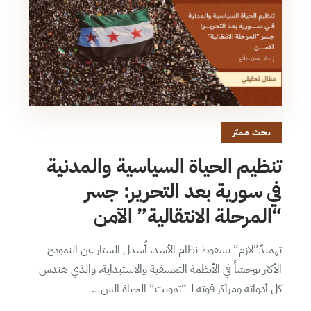
بحث مميّز
تنظيم الحياة السياسية والمدنية
في سورية بعد التحرير: جسر
“المرحلة الانتقالية” الآمن
تهميدٌ”لازم” بسقوط نظام الأسد، أُسدل الستار عن النموذج
الأكثر توحشاً في الأنظمة التعسفية والاستبداية، والذي هندس
كل أدواته ومراكز قوته لـ “تمويت” الحياة الس…