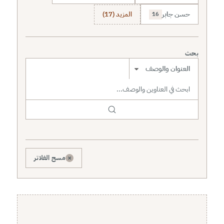
حسن جابر
المزيد (17)
16
بحث
نطاق البحث
×
مسح الفلاتر