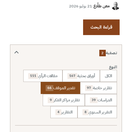
معن طلَّاع
·
21 يوليو 2026
قراءة البحث
تصفية
2
النوع
الكل
أوراق بحثية
مقالات الرأي
111
167
تقارير خاصة
تقدير الموقف
66
97
الدراسات
تقارير مراكز الفكر
9
39
التقرير السنوي
التقارير
4
8