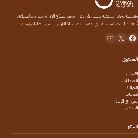
مؤسسة بحثية مستقلة تسعى لأن تكون مرجعاً لصنّاع القرار في سوريا والمنطقة،
تُنتج الدراسات المنهجية التي تدعم آليات اتخاذ القرار وترسم خارطة الأولويات.
المحتوى
الأبحاث
الإصدارات
الخرائط
فعاليات
عمران في الإعلام
الباحثون
المركز