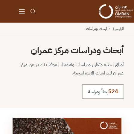
الرئيسية
›
أبحاث ودراسات
أبحاث ودراسات مركز عمران
أوراق بحثية وتقارير ودراسات وتقديرات موقف تصدر عن مركز
عمران للدراسات الاستراتيجية.
524
بحثاً ودراسة