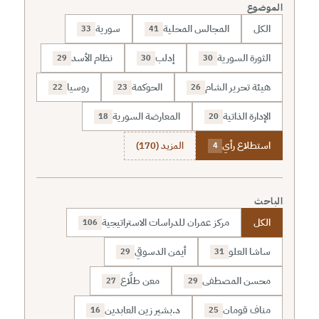
الموضوع
الكل
المجالس المحلية
سورية
33
41
الثورة السورية
إدلب
نظام الأسد
29
30
30
هيئة تحرير الشام
الحوكمة
روسيا
22
23
26
الإدارة الذاتية
المعارضة السورية
18
20
استطلاع رأي
المزيد (170)
4
الباحث
الكل
مركز عمران للدراسات الاستراتيجية
106
ساشا العلو
أيمن الدسوقي
29
31
محسن المصطفى
معن طلَّاع
27
29
مناف قومان
د.بشير زين العابدين
16
25