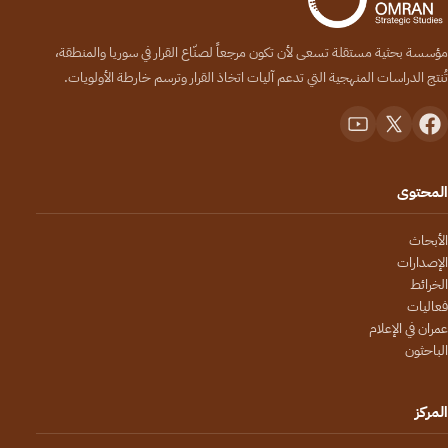
مؤسسة بحثية مستقلة تسعى لأن تكون مرجعاً لصنّاع القرار في سوريا والمنطقة،
تُنتج الدراسات المنهجية التي تدعم آليات اتخاذ القرار وترسم خارطة الأولويات.
المحتوى
الأبحاث
الإصدارات
الخرائط
فعاليات
عمران في الإعلام
الباحثون
المركز