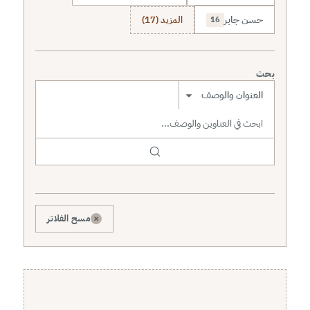
حسن جابر
المزيد (17)
16
بحث
نطاق البحث
×
مسح الفلاتر