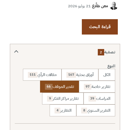
معن طلَّاع
·
21 يوليو 2026
قراءة البحث
تصفية
2
النوع
الكل
أوراق بحثية
مقالات الرأي
111
167
تقارير خاصة
تقدير الموقف
66
97
الدراسات
تقارير مراكز الفكر
9
39
التقرير السنوي
التقارير
4
8