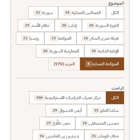
الموضوع
الكل
المجالس المحلية
سورية
33
41
الثورة السورية
إدلب
نظام الأسد
29
30
30
هيئة تحرير الشام
الحوكمة
روسيا
22
23
26
الإدارة الذاتية
المعارضة السورية
18
20
الحوكمة المحلية
المزيد (170)
4
الباحث
الكل
مركز عمران للدراسات الاستراتيجية
106
ساشا العلو
أيمن الدسوقي
29
31
محسن المصطفى
معن طلَّاع
27
29
مناف قومان
د.بشير زين العابدين
16
25