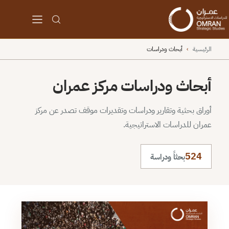
الرئيسية
›
أبحاث ودراسات
أبحاث ودراسات مركز عمران
أوراق بحثية وتقارير ودراسات وتقديرات موقف تصدر عن مركز
عمران للدراسات الاستراتيجية.
524
بحثاً ودراسة