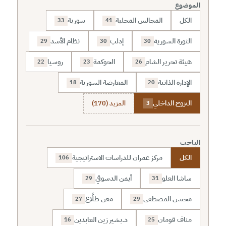
الموضوع
الكل
المجالس المحلية
سورية
33
41
الثورة السورية
إدلب
نظام الأسد
29
30
30
هيئة تحرير الشام
الحوكمة
روسيا
22
23
26
الإدارة الذاتية
المعارضة السورية
18
20
النزوح الداخلي
المزيد (170)
3
الباحث
الكل
مركز عمران للدراسات الاستراتيجية
106
ساشا العلو
أيمن الدسوقي
29
31
محسن المصطفى
معن طلَّاع
27
29
مناف قومان
د.بشير زين العابدين
16
25