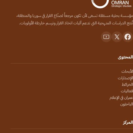
مؤسسة بحثية مستقلة تسعى لأن تكون مرجعاً لصنّاع القرار في سوريا والمنطقة،
تُنتج الدراسات المنهجية التي تدعم آليات اتخاذ القرار وترسم خارطة الأولويات.
المحتوى
الأبحاث
الإصدارات
الخرائط
فعاليات
عمران في الإعلام
الباحثون
المركز