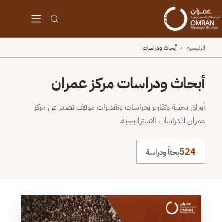
الرئيسية
›
أبحاث ودراسات
أبحاث ودراسات مركز عمران
أوراق بحثية وتقارير ودراسات وتقديرات موقف تصدر عن مركز
عمران للدراسات الاستراتيجية.
524
بحثاً ودراسة