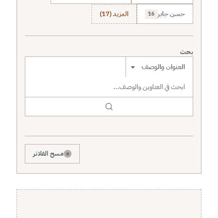
حسن جابر
المزيد (17)
16
بحث
نطاق البحث
×
مسح الفلاتر