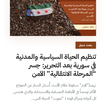
بحث مميّز
تنظيم الحياة السياسية والمدنية
في سورية بعد التحرير: جسر
“المرحلة الانتقالية” الآمن
تهميدٌ”لازم” بسقوط نظام الأسد، أُسدل الستار عن النموذج
الأكثر توحشاً في الأنظمة التعسفية والاستبداية، والذي هندس
كل أدواته ومراكز قوته لـ “تمويت” الحياة الس…