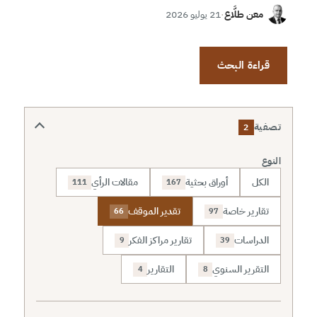
معن طلَّاع
·
21 يوليو 2026
قراءة البحث
تصفية
2
النوع
الكل
أوراق بحثية
مقالات الرأي
111
167
تقارير خاصة
تقدير الموقف
66
97
الدراسات
تقارير مراكز الفكر
9
39
التقرير السنوي
التقارير
4
8