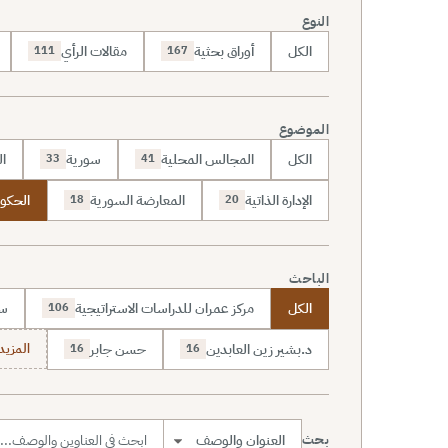
النوع
الكل
أوراق بحثية
مقالات الرأي
111
167
الموضوع
الكل
المجالس المحلية
سورية
ال
33
41
الإدارة الذاتية
المعارضة السورية
الحكوم
18
20
الباحث
الكل
مركز عمران للدراسات الاستراتيجية
سا
106
د.بشير زين العابدين
حسن جابر
المزيد (7
16
16
بحث