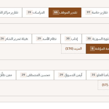
تقارير خاصة
تقدير الموقف
الدراسات
تقارير مراكز الف
39
66
97
ثورة السورية
إدلب
نظام الأسد
هيئة تحرير الشام
26
29
30
30
ة المؤقتة
المزيد (170)
6
شا العلو
أيمن الدسوقي
محسن المصطفى
معن طلَّا
29
29
31
1)