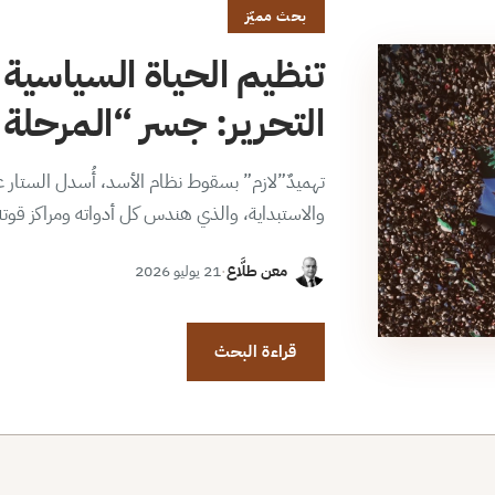
بحث مميّز
تنظيم الحياة السياسية 
التحرير: جسر “المرحلة ا
تهميدٌ”لازم” بسقوط نظام الأسد، أُسدل الستار عن
والاستبداية، والذي هندس كل أدواته ومراكز قوت
معن طلَّاع
·
21 يوليو 2026
قراءة البحث