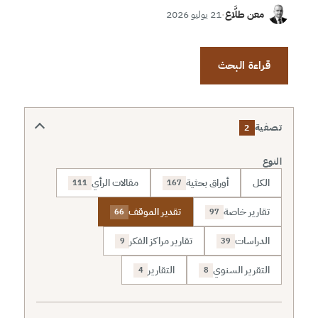
معن طلَّاع
·
21 يوليو 2026
قراءة البحث
تصفية
2
النوع
الكل
أوراق بحثية
مقالات الرأي
111
167
تقارير خاصة
تقدير الموقف
66
97
الدراسات
تقارير مراكز الفكر
9
39
التقرير السنوي
التقارير
4
8