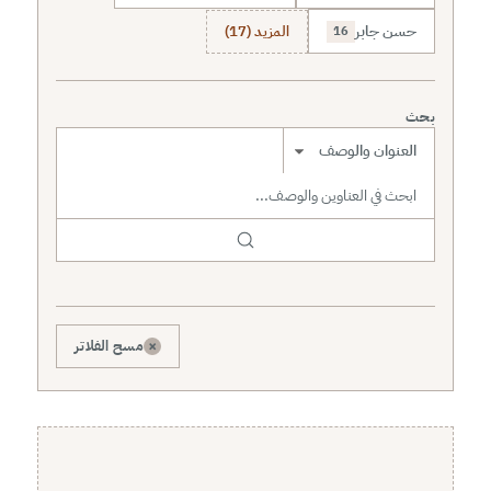
حسن جابر
المزيد (17)
16
بحث
نطاق البحث
×
مسح الفلاتر