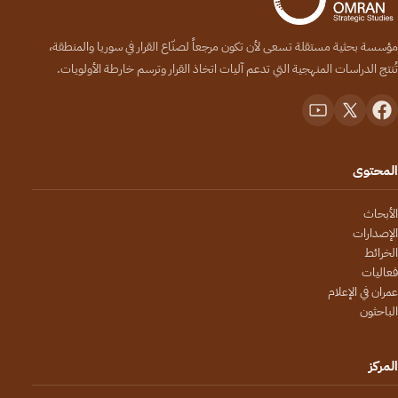
مؤسسة بحثية مستقلة تسعى لأن تكون مرجعاً لصنّاع القرار في سوريا والمنطقة،
تُنتج الدراسات المنهجية التي تدعم آليات اتخاذ القرار وترسم خارطة الأولويات.
المحتوى
الأبحاث
الإصدارات
الخرائط
فعاليات
عمران في الإعلام
الباحثون
المركز