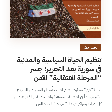
بحث مميّز
تنظيم الحياة السياسية والمدنية
في سورية بعد التحرير: جسر
“المرحلة الانتقالية” الآمن
تهميدٌ”لازم” بسقوط نظام الأسد، أُسدل الستار عن النموذج
الأكثر توحشاً في الأنظمة التعسفية والاستبداية، والذي هندس
كل أدواته ومراكز قوته لـ “تمويت” الحياة الس…