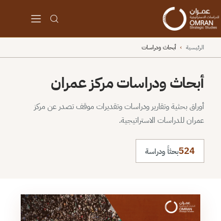
الرئيسية
›
أبحاث ودراسات
أبحاث ودراسات مركز عمران
أوراق بحثية وتقارير ودراسات وتقديرات موقف تصدر عن مركز
عمران للدراسات الاستراتيجية.
524
بحثاً ودراسة