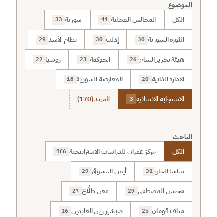
الموضوع
الكل
المجالس المحلية
سورية
33
41
الثورة السورية
إدلب
نظام الأسد
29
30
30
هيئة تحرير الشام
الحوكمة
روسيا
22
23
26
الإدارة الذاتية
المعارضة السورية
18
20
الاستجابة الانسانية
المزيد (170)
3
الباحث
الكل
مركز عمران للدراسات الاستراتيجية
106
ساشا العلو
أيمن الدسوقي
29
31
محسن المصطفى
معن طلَّاع
27
29
مناف قومان
د.بشير زين العابدين
16
25