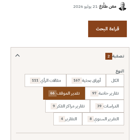
معن طلَّاع
·
21 يوليو 2026
قراءة البحث
تصفية
2
النوع
الكل
أوراق بحثية
مقالات الرأي
111
167
تقارير خاصة
تقدير الموقف
66
97
الدراسات
تقارير مراكز الفكر
9
39
التقرير السنوي
التقارير
4
8