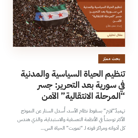
بحث مميّز
تنظيم الحياة السياسية والمدنية
في سورية بعد التحرير: جسر
“المرحلة الانتقالية” الآمن
تهميدٌ”لازم” بسقوط نظام الأسد، أُسدل الستار عن النموذج
الأكثر توحشاً في الأنظمة التعسفية والاستبداية، والذي هندس
كل أدواته ومراكز قوته لـ “تمويت” الحياة الس…