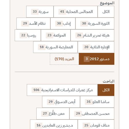
الموضوع
الكل
المجالس المحلية
سورية
33
41
الثورة السورية
إدلب
نظام الأسد
29
30
30
هيئة تحرير الشام
الحوكمة
روسيا
22
23
26
الإدارة الذاتية
المعارضة السورية
18
20
دستور 2012
المزيد (170)
3
الباحث
الكل
مركز عمران للدراسات الاستراتيجية
106
ساشا العلو
أيمن الدسوقي
29
31
محسن المصطفى
معن طلَّاع
27
29
مناف قومان
د.بشير زين العابدين
16
25