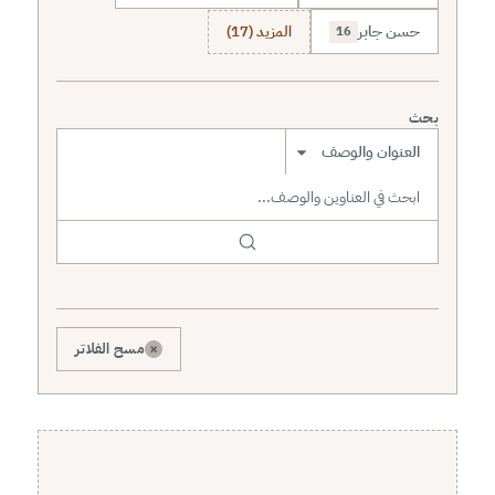
حسن جابر
المزيد (17)
16
بحث
نطاق البحث
×
مسح الفلاتر