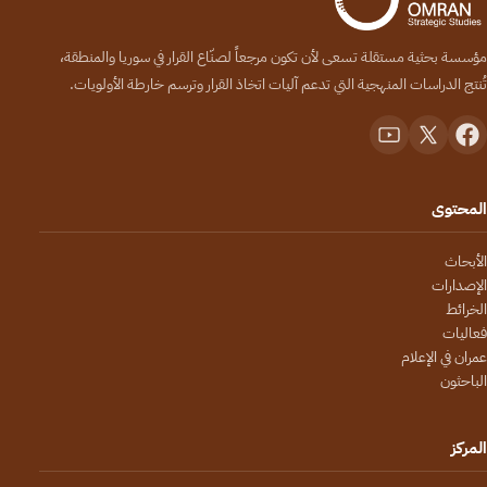
مؤسسة بحثية مستقلة تسعى لأن تكون مرجعاً لصنّاع القرار في سوريا والمنطقة،
تُنتج الدراسات المنهجية التي تدعم آليات اتخاذ القرار وترسم خارطة الأولويات.
المحتوى
الأبحاث
الإصدارات
الخرائط
فعاليات
عمران في الإعلام
الباحثون
المركز