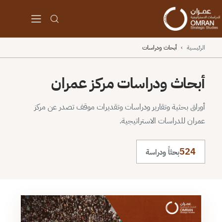
الرئيسية
›
أبحاث ودراسات
أبحاث ودراسات مركز عمران
أوراق بحثية وتقارير ودراسات وتقديرات موقف تصدر عن مركز
عمران للدراسات الاستراتيجية.
524
بحثاً ودراسة