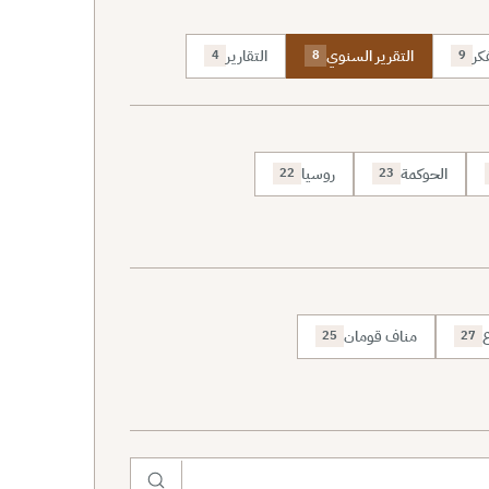
كر
التقرير السنوي
التقارير
4
8
9
الحوكمة
روسيا
22
23
ع
مناف قومان
25
27