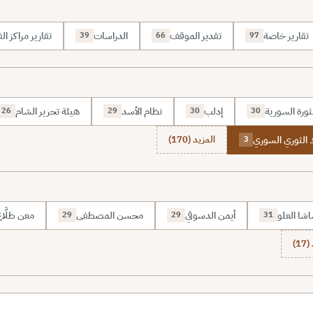
تقارير خاصة
تقدير الموقف
الدراسات
تقارير مراكز الف
39
66
97
ثورة السورية
إدلب
نظام الأسد
هيئة تحرير الشام
26
29
30
30
 الثوري السوري
المزيد (170)
3
شا العلو
أيمن الدسوقي
محسن المصطفى
معن طلَّا
29
29
31
1)