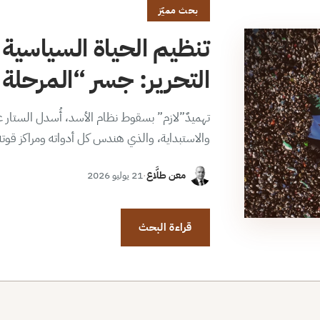
بحث مميّز
تنظيم الحياة السياسية 
التحرير: جسر “المرحلة ا
تهميدٌ”لازم” بسقوط نظام الأسد، أُسدل الستار عن
والاستبداية، والذي هندس كل أدواته ومراكز قوت
معن طلَّاع
·
21 يوليو 2026
قراءة البحث