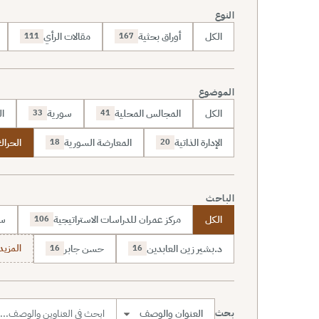
النوع
الكل
أوراق بحثية
مقالات الرأي
111
167
الموضوع
الكل
المجالس المحلية
سورية
ال
33
41
الإدارة الذاتية
المعارضة السورية
الحراك
18
20
الباحث
الكل
مركز عمران للدراسات الاستراتيجية
سا
106
د.بشير زين العابدين
حسن جابر
المزيد (7
16
16
بحث