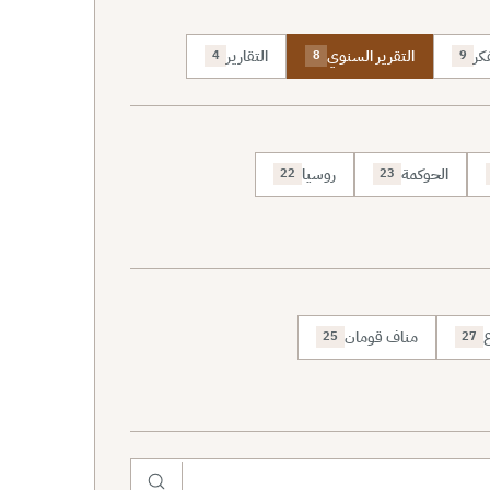
كر
التقرير السنوي
التقارير
4
8
9
الحوكمة
روسيا
22
23
ع
مناف قومان
25
27