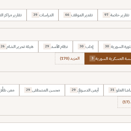
تقارير خاصة
تقدير الموقف
الدراسات
تقارير مراكز الف
39
66
97
ثورة السورية
إدلب
نظام الأسد
هيئة تحرير الشام
26
29
30
30
سة العسكرية السورية
المزيد (170)
3
شا العلو
أيمن الدسوقي
محسن المصطفى
معن طلَّا
29
29
31
1)