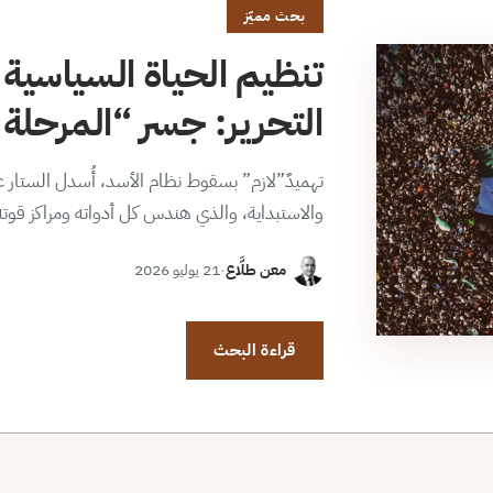
بحث مميّز
تنظيم الحياة السياسية 
التحرير: جسر “المرحلة ا
تهميدٌ”لازم” بسقوط نظام الأسد، أُسدل الستار عن
والاستبداية، والذي هندس كل أدواته ومراكز قوت
معن طلَّاع
·
21 يوليو 2026
قراءة البحث