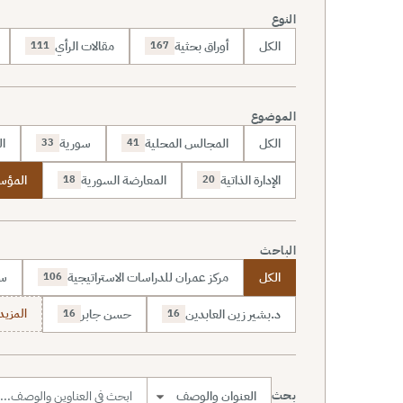
النوع
الكل
أوراق بحثية
مقالات الرأي
111
167
الموضوع
الكل
المجالس المحلية
سورية
ال
33
41
الإدارة الذاتية
المعارضة السورية
المؤس
18
20
الباحث
الكل
مركز عمران للدراسات الاستراتيجية
سا
106
د.بشير زين العابدين
حسن جابر
المزيد (7
16
16
بحث