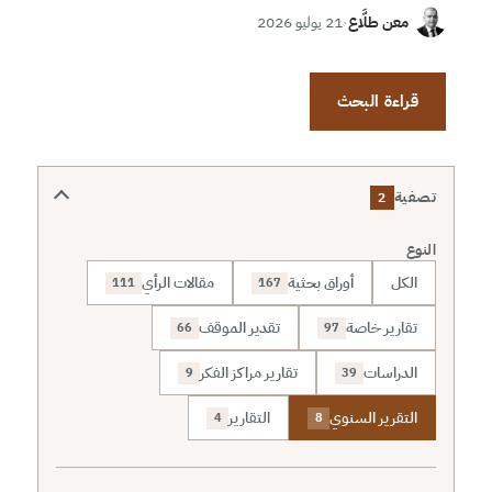
معن طلَّاع
·
21 يوليو 2026
قراءة البحث
تصفية
2
النوع
الكل
أوراق بحثية
مقالات الرأي
111
167
تقارير خاصة
تقدير الموقف
66
97
الدراسات
تقارير مراكز الفكر
9
39
التقرير السنوي
التقارير
4
8