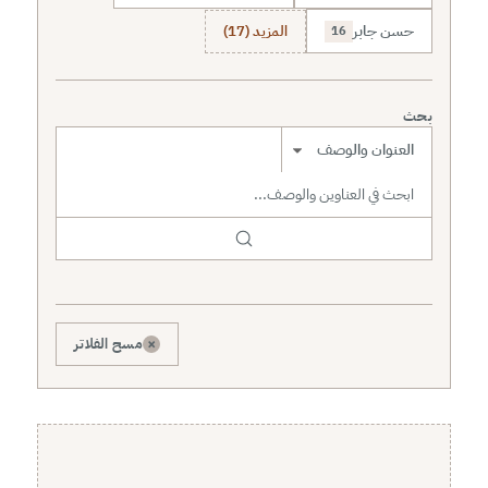
حسن جابر
المزيد (17)
16
بحث
نطاق البحث
×
مسح الفلاتر