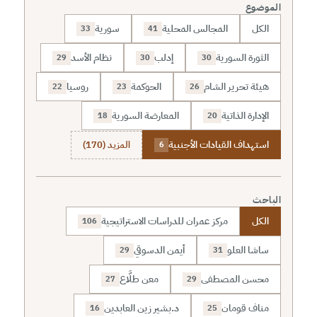
الموضوع
الكل
المجالس المحلية
سورية
33
41
الثورة السورية
إدلب
نظام الأسد
29
30
30
هيئة تحرير الشام
الحوكمة
روسيا
22
23
26
الإدارة الذاتية
المعارضة السورية
18
20
استهداف القيادات الأجنبية
المزيد (170)
6
الباحث
الكل
مركز عمران للدراسات الاستراتيجية
106
ساشا العلو
أيمن الدسوقي
29
31
محسن المصطفى
معن طلَّاع
27
29
مناف قومان
د.بشير زين العابدين
16
25