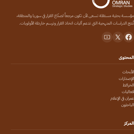
مؤسسة بحثية مستقلة تسعى لأن تكون مرجعاً لصنّاع القرار في سوريا والمنطقة،
تُنتج الدراسات المنهجية التي تدعم آليات اتخاذ القرار وترسم خارطة الأولويات.
المحتوى
الأبحاث
الإصدارات
الخرائط
فعاليات
عمران في الإعلام
الباحثون
المركز