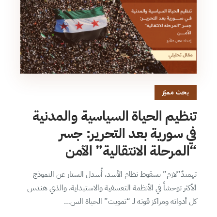
بحث مميّز
تنظيم الحياة السياسية والمدنية
في سورية بعد التحرير: جسر
“المرحلة الانتقالية” الآمن
تهميدٌ”لازم” بسقوط نظام الأسد، أُسدل الستار عن النموذج
الأكثر توحشاً في الأنظمة التعسفية والاستبداية، والذي هندس
كل أدواته ومراكز قوته لـ “تمويت” الحياة الس…