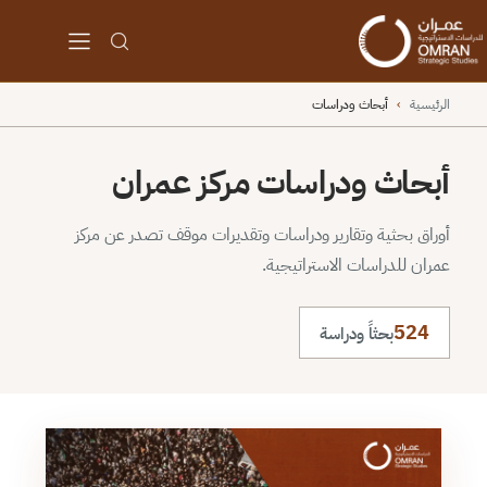
الرئيسية
›
أبحاث ودراسات
أبحاث ودراسات مركز عمران
أوراق بحثية وتقارير ودراسات وتقديرات موقف تصدر عن مركز
عمران للدراسات الاستراتيجية.
524
بحثاً ودراسة