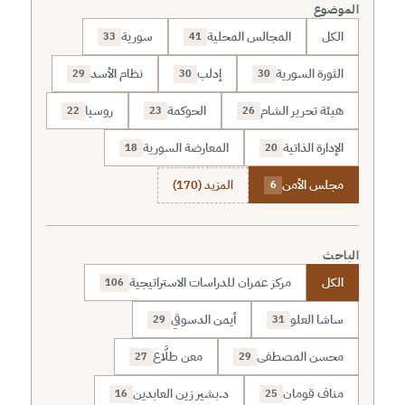
الموضوع
الكل
المجالس المحلية
سورية
33
41
الثورة السورية
إدلب
نظام الأسد
29
30
30
هيئة تحرير الشام
الحوكمة
روسيا
22
23
26
الإدارة الذاتية
المعارضة السورية
18
20
مجلس الأمن
المزيد (170)
6
الباحث
الكل
مركز عمران للدراسات الاستراتيجية
106
ساشا العلو
أيمن الدسوقي
29
31
محسن المصطفى
معن طلَّاع
27
29
مناف قومان
د.بشير زين العابدين
16
25