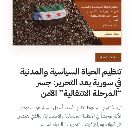
بحث مميّز
تنظيم الحياة السياسية والمدنية
في سورية بعد التحرير: جسر
“المرحلة الانتقالية” الآمن
تهميدٌ”لازم” بسقوط نظام الأسد، أُسدل الستار عن النموذج
الأكثر توحشاً في الأنظمة التعسفية والاستبداية، والذي هندس
كل أدواته ومراكز قوته لـ “تمويت” الحياة الس…