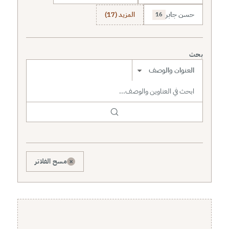
حسن جابر
المزيد (17)
16
بحث
نطاق البحث
×
مسح الفلاتر