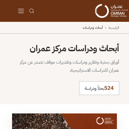
الرئيسية
›
أبحاث ودراسات
أبحاث ودراسات مركز عمران
أوراق بحثية وتقارير ودراسات وتقديرات موقف تصدر عن مركز
عمران للدراسات الاستراتيجية.
524
بحثاً ودراسة