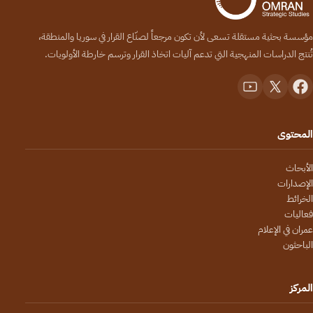
مؤسسة بحثية مستقلة تسعى لأن تكون مرجعاً لصنّاع القرار في سوريا والمنطقة،
تُنتج الدراسات المنهجية التي تدعم آليات اتخاذ القرار وترسم خارطة الأولويات.
المحتوى
الأبحاث
الإصدارات
الخرائط
فعاليات
عمران في الإعلام
الباحثون
المركز