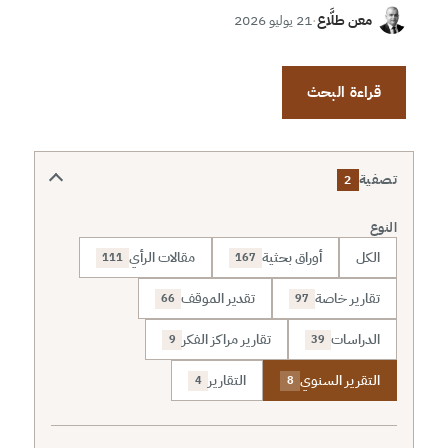
معن طلَّاع
·
21 يوليو 2026
قراءة البحث
تصفية
2
النوع
الكل
أوراق بحثية
مقالات الرأي
111
167
تقارير خاصة
تقدير الموقف
66
97
الدراسات
تقارير مراكز الفكر
9
39
التقرير السنوي
التقارير
4
8