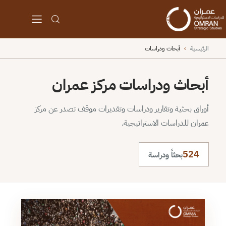
الرئيسية
›
أبحاث ودراسات
أبحاث ودراسات مركز عمران
أوراق بحثية وتقارير ودراسات وتقديرات موقف تصدر عن مركز
عمران للدراسات الاستراتيجية.
524
بحثاً ودراسة