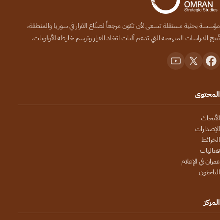
مؤسسة بحثية مستقلة تسعى لأن تكون مرجعاً لصنّاع القرار في سوريا والمنطقة،
تُنتج الدراسات المنهجية التي تدعم آليات اتخاذ القرار وترسم خارطة الأولويات.
المحتوى
الأبحاث
الإصدارات
الخرائط
فعاليات
عمران في الإعلام
الباحثون
المركز