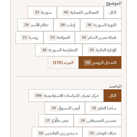
الموضوع
الكل
المجالس المحلية
سورية
33
41
الثورة السورية
إدلب
نظام الأسد
29
30
30
هيئة تحرير الشام
الحوكمة
روسيا
22
23
26
الإدارة الذاتية
المعارضة السورية
18
20
التدخل الروسي
المزيد (170)
10
الباحث
الكل
مركز عمران للدراسات الاستراتيجية
106
ساشا العلو
أيمن الدسوقي
29
31
محسن المصطفى
معن طلَّاع
27
29
مناف قومان
د.بشير زين العابدين
16
25