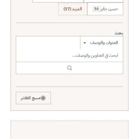
حسن جابر
المزيد (17)
16
بحث
نطاق البحث
×
مسح الفلاتر