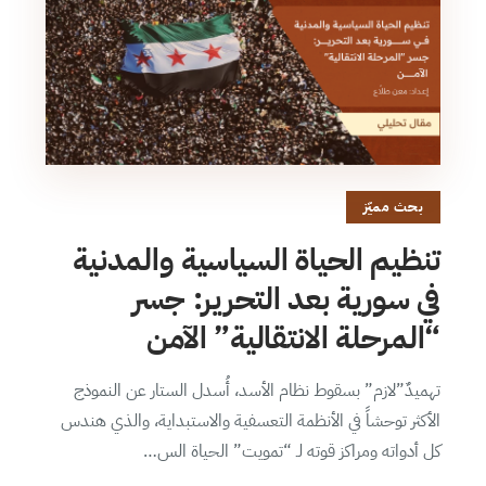
بحث مميّز
تنظيم الحياة السياسية والمدنية
في سورية بعد التحرير: جسر
“المرحلة الانتقالية” الآمن
تهميدٌ”لازم” بسقوط نظام الأسد، أُسدل الستار عن النموذج
الأكثر توحشاً في الأنظمة التعسفية والاستبداية، والذي هندس
كل أدواته ومراكز قوته لـ “تمويت” الحياة الس…