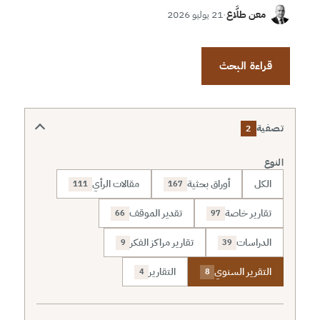
معن طلَّاع
·
21 يوليو 2026
قراءة البحث
تصفية
2
النوع
الكل
أوراق بحثية
مقالات الرأي
111
167
تقارير خاصة
تقدير الموقف
66
97
الدراسات
تقارير مراكز الفكر
9
39
التقرير السنوي
التقارير
4
8