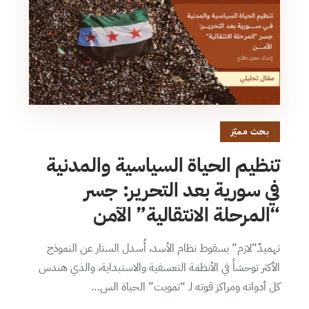
بحث مميّز
تنظيم الحياة السياسية والمدنية
في سورية بعد التحرير: جسر
“المرحلة الانتقالية” الآمن
تهميدٌ”لازم” بسقوط نظام الأسد، أُسدل الستار عن النموذج
الأكثر توحشاً في الأنظمة التعسفية والاستبداية، والذي هندس
كل أدواته ومراكز قوته لـ “تمويت” الحياة الس…