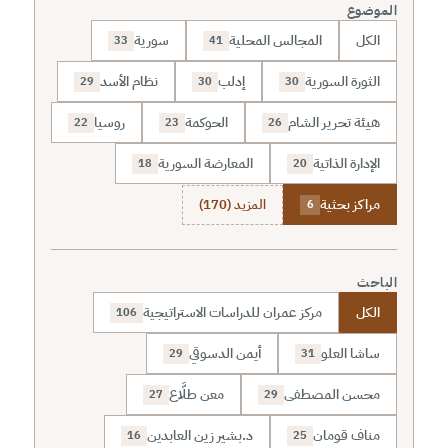
الموضوع
الكل
المجالس المحلية
سورية
33
41
الثورة السورية
إدلب
نظام الأسد
29
30
30
هيئة تحرير الشام
الحوكمة
روسيا
22
23
26
الإدارة الذاتية
المعارضة السورية
18
20
مراكز بحثية
المزيد (170)
6
الباحث
الكل
مركز عمران للدراسات الاستراتيجية
106
ساشا العلو
أيمن الدسوقي
29
31
محسن المصطفى
معن طلَّاع
27
29
مناف قومان
د.بشير زين العابدين
16
25