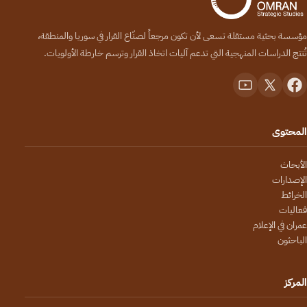
مؤسسة بحثية مستقلة تسعى لأن تكون مرجعاً لصنّاع القرار في سوريا والمنطقة،
تُنتج الدراسات المنهجية التي تدعم آليات اتخاذ القرار وترسم خارطة الأولويات.
المحتوى
الأبحاث
الإصدارات
الخرائط
فعاليات
عمران في الإعلام
الباحثون
المركز