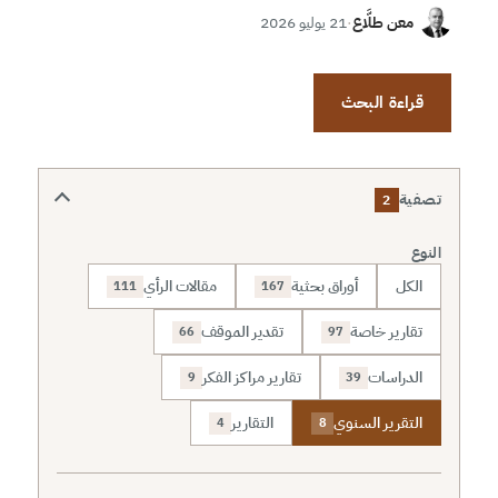
معن طلَّاع
·
21 يوليو 2026
قراءة البحث
تصفية
2
النوع
الكل
أوراق بحثية
مقالات الرأي
111
167
تقارير خاصة
تقدير الموقف
66
97
الدراسات
تقارير مراكز الفكر
9
39
التقرير السنوي
التقارير
4
8