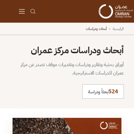
الرئيسية
›
أبحاث ودراسات
أبحاث ودراسات مركز عمران
أوراق بحثية وتقارير ودراسات وتقديرات موقف تصدر عن مركز
عمران للدراسات الاستراتيجية.
524
بحثاً ودراسة