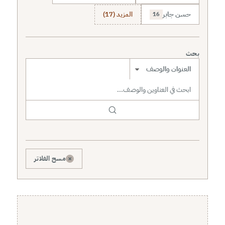
حسن جابر
المزيد (17)
16
بحث
نطاق البحث
×
مسح الفلاتر