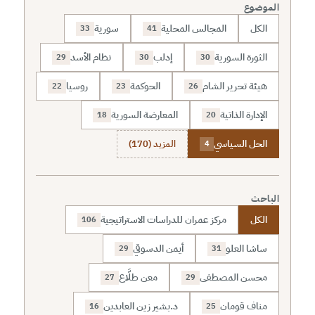
الموضوع
الكل
المجالس المحلية
سورية
33
41
الثورة السورية
إدلب
نظام الأسد
29
30
30
هيئة تحرير الشام
الحوكمة
روسيا
22
23
26
الإدارة الذاتية
المعارضة السورية
18
20
الحل السياسي
المزيد (170)
4
الباحث
الكل
مركز عمران للدراسات الاستراتيجية
106
ساشا العلو
أيمن الدسوقي
29
31
محسن المصطفى
معن طلَّاع
27
29
مناف قومان
د.بشير زين العابدين
16
25