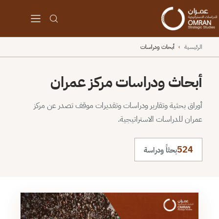
الرئيسية
›
أبحاث ودراسات
أبحاث ودراسات مركز عمران
أوراق بحثية وتقارير ودراسات وتقديرات موقف تصدر عن مركز
عمران للدراسات الاستراتيجية.
524
بحثاً ودراسة