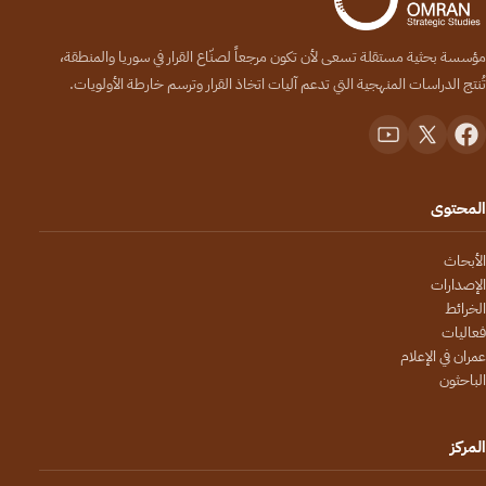
مؤسسة بحثية مستقلة تسعى لأن تكون مرجعاً لصنّاع القرار في سوريا والمنطقة،
تُنتج الدراسات المنهجية التي تدعم آليات اتخاذ القرار وترسم خارطة الأولويات.
المحتوى
الأبحاث
الإصدارات
الخرائط
فعاليات
عمران في الإعلام
الباحثون
المركز