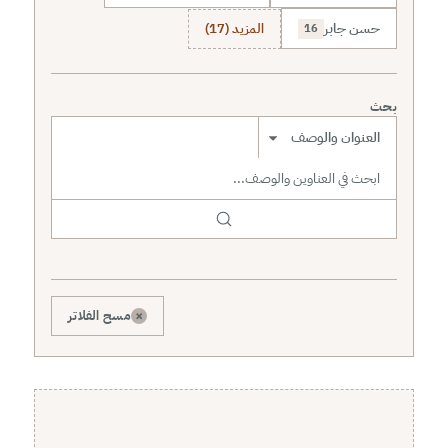
حسن جابر
المزيد (17)
16
بحث
نطاق البحث
×
مسح الفلاتر