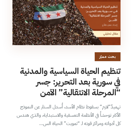
بحث مميّز
تنظيم الحياة السياسية والمدنية
في سورية بعد التحرير: جسر
“المرحلة الانتقالية” الآمن
تهميدٌ”لازم” بسقوط نظام الأسد، أُسدل الستار عن النموذج
الأكثر توحشاً في الأنظمة التعسفية والاستبداية، والذي هندس
كل أدواته ومراكز قوته لـ “تمويت” الحياة الس…