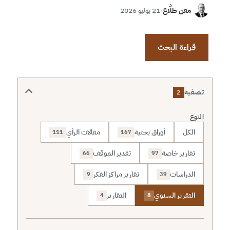
معن طلَّاع
·
21 يوليو 2026
قراءة البحث
تصفية
2
النوع
الكل
أوراق بحثية
مقالات الرأي
111
167
تقارير خاصة
تقدير الموقف
66
97
الدراسات
تقارير مراكز الفكر
9
39
التقرير السنوي
التقارير
4
8