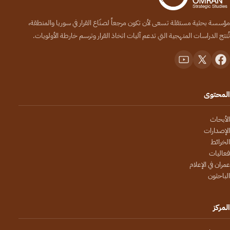
مؤسسة بحثية مستقلة تسعى لأن تكون مرجعاً لصنّاع القرار في سوريا والمنطقة،
تُنتج الدراسات المنهجية التي تدعم آليات اتخاذ القرار وترسم خارطة الأولويات.
المحتوى
الأبحاث
الإصدارات
الخرائط
فعاليات
عمران في الإعلام
الباحثون
المركز