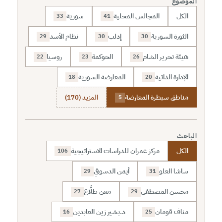
الموضوع
الكل
المجالس المحلية
سورية
33
41
الثورة السورية
إدلب
نظام الأسد
29
30
30
هيئة تحرير الشام
الحوكمة
روسيا
22
23
26
الإدارة الذاتية
المعارضة السورية
18
20
مناطق سيطرة المعارضة
المزيد (170)
5
الباحث
الكل
مركز عمران للدراسات الاستراتيجية
106
ساشا العلو
أيمن الدسوقي
29
31
محسن المصطفى
معن طلَّاع
27
29
مناف قومان
د.بشير زين العابدين
16
25