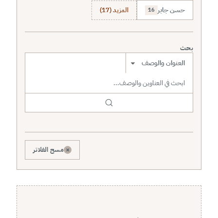
حسن جابر
المزيد (17)
16
بحث
نطاق البحث
×
مسح الفلاتر