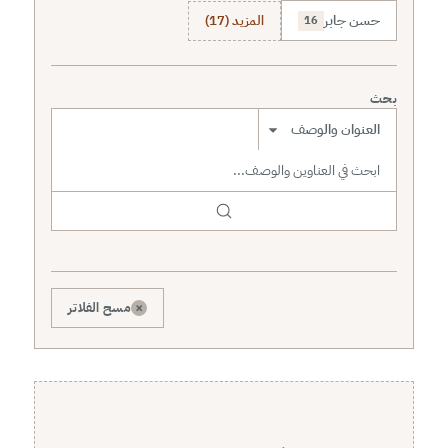
حسن جابر
المزيد (17)
16
بحث
نطاق البحث
×
مسح الفلاتر