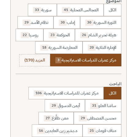
الموضوع
الكل
المجالس المحلية
سورية
33
41
الثورة السورية
إدلب
نظام الأسد
29
30
30
هيئة تحرير الشام
الحوكمة
روسيا
22
23
26
الإدارة الذاتية
المعارضة السورية
18
20
مركز عمران للدراسات الاستراتيجية
المزيد (170)
3
الباحث
الكل
مركز عمران للدراسات الاستراتيجية
106
ساشا العلو
أيمن الدسوقي
29
31
محسن المصطفى
معن طلَّاع
27
29
مناف قومان
د.بشير زين العابدين
16
25