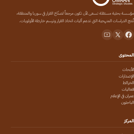
مؤسسة بحثية مستقلة تسعى لأن تكون مرجعاً لصنّاع القرار في سوريا والمنطقة،
تُنتج الدراسات المنهجية التي تدعم آليات اتخاذ القرار وترسم خارطة الأولويات.
المحتوى
الأبحاث
الإصدارات
الخرائط
فعاليات
عمران في الإعلام
الباحثون
المركز