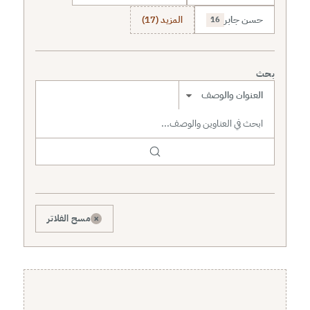
حسن جابر
المزيد (17)
16
بحث
نطاق البحث
×
مسح الفلاتر