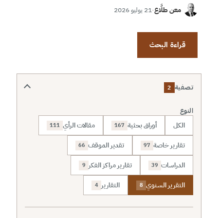
معن طلَّاع
·
21 يوليو 2026
قراءة البحث
تصفية
2
النوع
الكل
أوراق بحثية
مقالات الرأي
111
167
تقارير خاصة
تقدير الموقف
66
97
الدراسات
تقارير مراكز الفكر
9
39
التقرير السنوي
التقارير
4
8