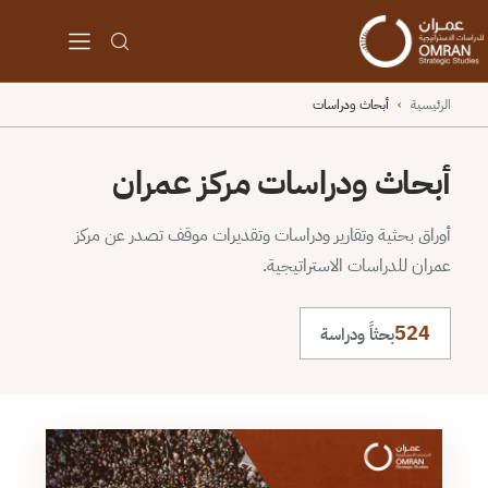
الرئيسية
›
أبحاث ودراسات
أبحاث ودراسات مركز عمران
أوراق بحثية وتقارير ودراسات وتقديرات موقف تصدر عن مركز
عمران للدراسات الاستراتيجية.
524
بحثاً ودراسة