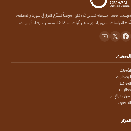
مؤسسة بحثية مستقلة تسعى لأن تكون مرجعاً لصنّاع القرار في سوريا والمنطقة،
تُنتج الدراسات المنهجية التي تدعم آليات اتخاذ القرار وترسم خارطة الأولويات.
المحتوى
الأبحاث
الإصدارات
الخرائط
فعاليات
عمران في الإعلام
الباحثون
المركز