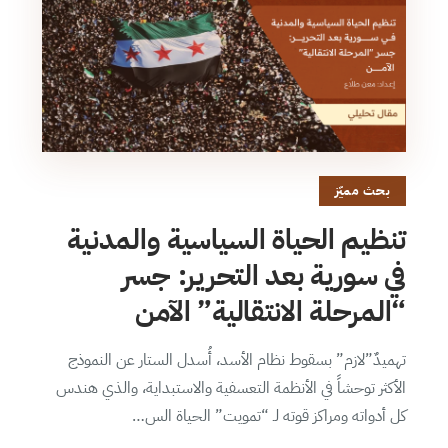
بحث مميّز
تنظيم الحياة السياسية والمدنية
في سورية بعد التحرير: جسر
“المرحلة الانتقالية” الآمن
تهميدٌ”لازم” بسقوط نظام الأسد، أُسدل الستار عن النموذج
الأكثر توحشاً في الأنظمة التعسفية والاستبداية، والذي هندس
كل أدواته ومراكز قوته لـ “تمويت” الحياة الس…