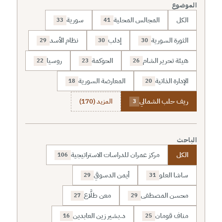
الموضوع
الكل
المجالس المحلية
سورية
33
41
الثورة السورية
إدلب
نظام الأسد
29
30
30
هيئة تحرير الشام
الحوكمة
روسيا
22
23
26
الإدارة الذاتية
المعارضة السورية
18
20
ريف حلب الشمالي
المزيد (170)
3
الباحث
الكل
مركز عمران للدراسات الاستراتيجية
106
ساشا العلو
أيمن الدسوقي
29
31
محسن المصطفى
معن طلَّاع
27
29
مناف قومان
د.بشير زين العابدين
16
25