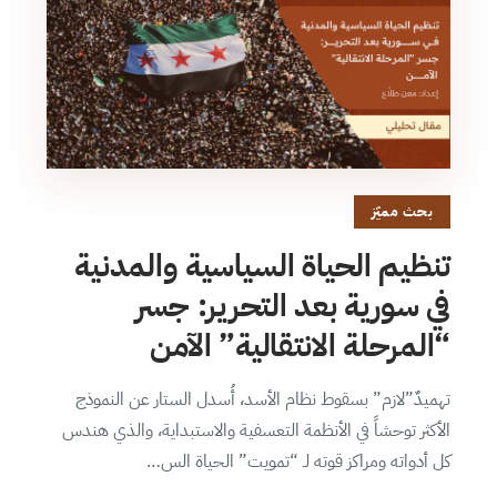
بحث مميّز
تنظيم الحياة السياسية والمدنية
في سورية بعد التحرير: جسر
“المرحلة الانتقالية” الآمن
تهميدٌ”لازم” بسقوط نظام الأسد، أُسدل الستار عن النموذج
الأكثر توحشاً في الأنظمة التعسفية والاستبداية، والذي هندس
كل أدواته ومراكز قوته لـ “تمويت” الحياة الس…