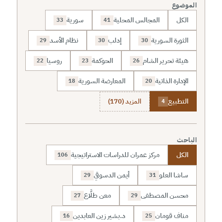
الموضوع
الكل
المجالس المحلية
سورية
33
41
الثورة السورية
إدلب
نظام الأسد
29
30
30
هيئة تحرير الشام
الحوكمة
روسيا
22
23
26
الإدارة الذاتية
المعارضة السورية
18
20
التطبيع
المزيد (170)
4
الباحث
الكل
مركز عمران للدراسات الاستراتيجية
106
ساشا العلو
أيمن الدسوقي
29
31
محسن المصطفى
معن طلَّاع
27
29
مناف قومان
د.بشير زين العابدين
16
25