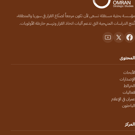
مؤسسة بحثية مستقلة تسعى لأن تكون مرجعاً لصنّاع القرار في سوريا والمنطقة،
تُنتج الدراسات المنهجية التي تدعم آليات اتخاذ القرار وترسم خارطة الأولويات.
المحتوى
الأبحاث
الإصدارات
الخرائط
فعاليات
عمران في الإعلام
الباحثون
المركز