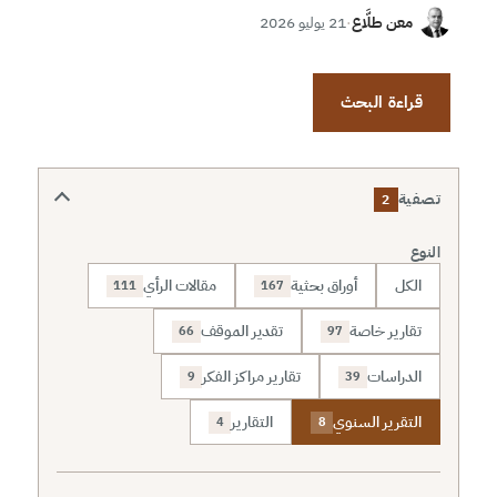
معن طلَّاع
·
21 يوليو 2026
قراءة البحث
تصفية
2
النوع
الكل
أوراق بحثية
مقالات الرأي
111
167
تقارير خاصة
تقدير الموقف
66
97
الدراسات
تقارير مراكز الفكر
9
39
التقرير السنوي
التقارير
4
8