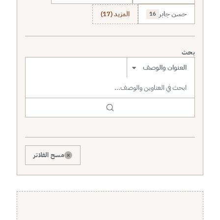
حسن جابر
المزيد (17)
16
بحث
نطاق البحث
×
مسح الفلاتر