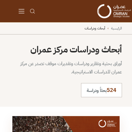
الرئيسية
›
أبحاث ودراسات
أبحاث ودراسات مركز عمران
أوراق بحثية وتقارير ودراسات وتقديرات موقف تصدر عن مركز
عمران للدراسات الاستراتيجية.
524
بحثاً ودراسة