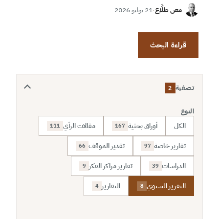
معن طلَّاع
·
21 يوليو 2026
قراءة البحث
تصفية
2
النوع
الكل
أوراق بحثية
مقالات الرأي
111
167
تقارير خاصة
تقدير الموقف
66
97
الدراسات
تقارير مراكز الفكر
9
39
التقرير السنوي
التقارير
4
8