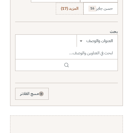
حسن جابر
المزيد (17)
16
بحث
نطاق البحث
×
مسح الفلاتر