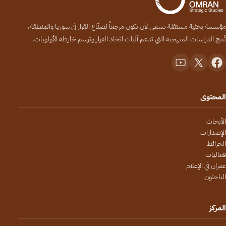
مؤسسة بحثية مستقلة تسعى لأن تكون مرجعاً لصنّاع القرار في سوريا والمنطقة،
تُنتج الدراسات المنهجية التي تدعم آليات اتخاذ القرار وترسم خارطة الأولويات.
المحتوى
الأبحاث
الإصدارات
الخرائط
فعاليات
عمران في الإعلام
الباحثون
المركز