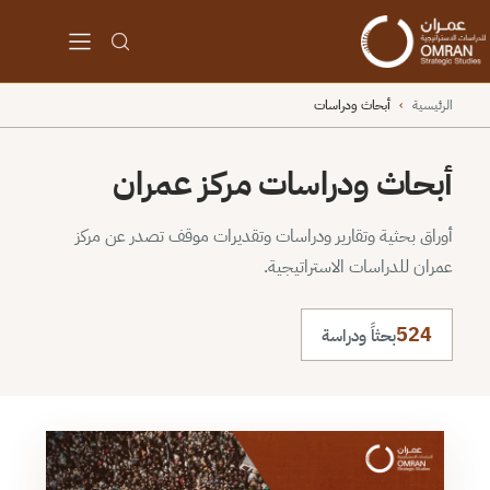
الرئيسية
›
أبحاث ودراسات
أبحاث ودراسات مركز عمران
أوراق بحثية وتقارير ودراسات وتقديرات موقف تصدر عن مركز
عمران للدراسات الاستراتيجية.
524
بحثاً ودراسة