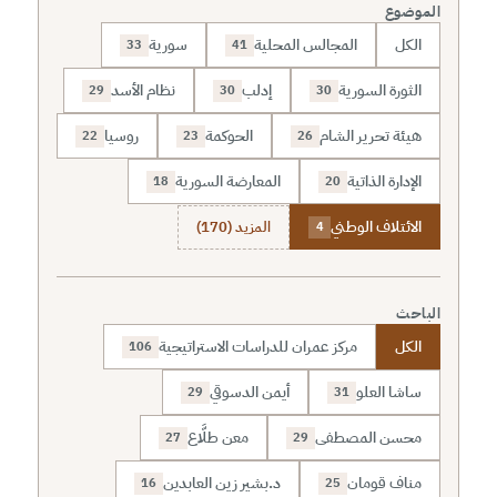
الموضوع
الكل
المجالس المحلية
سورية
33
41
الثورة السورية
إدلب
نظام الأسد
29
30
30
هيئة تحرير الشام
الحوكمة
روسيا
22
23
26
الإدارة الذاتية
المعارضة السورية
18
20
الائتلاف الوطني
المزيد (170)
4
الباحث
الكل
مركز عمران للدراسات الاستراتيجية
106
ساشا العلو
أيمن الدسوقي
29
31
محسن المصطفى
معن طلَّاع
27
29
مناف قومان
د.بشير زين العابدين
16
25