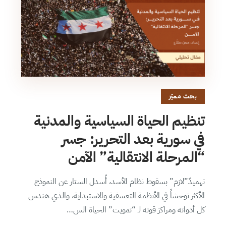
بحث مميّز
تنظيم الحياة السياسية والمدنية
في سورية بعد التحرير: جسر
“المرحلة الانتقالية” الآمن
تهميدٌ”لازم” بسقوط نظام الأسد، أُسدل الستار عن النموذج
الأكثر توحشاً في الأنظمة التعسفية والاستبداية، والذي هندس
كل أدواته ومراكز قوته لـ “تمويت” الحياة الس…