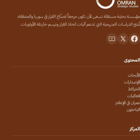
مؤسسة بحثية مستقلة تسعى لأن تكون مرجعاً لصنّاع القرار في سوريا والمنطقة،
تُنتج الدراسات المنهجية التي تدعم آليات اتخاذ القرار وترسم خارطة الأولويات.
المحتوى
الأبحاث
الإصدارات
الخرائط
فعاليات
عمران في الإعلام
الباحثون
المركز