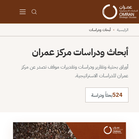
الرئيسية
›
أبحاث ودراسات
أبحاث ودراسات مركز عمران
أوراق بحثية وتقارير ودراسات وتقديرات موقف تصدر عن مركز
عمران للدراسات الاستراتيجية.
524
بحثاً ودراسة