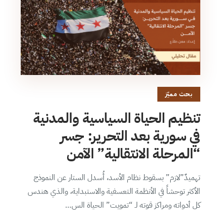
بحث مميّز
تنظيم الحياة السياسية والمدنية
في سورية بعد التحرير: جسر
“المرحلة الانتقالية” الآمن
تهميدٌ”لازم” بسقوط نظام الأسد، أُسدل الستار عن النموذج
الأكثر توحشاً في الأنظمة التعسفية والاستبداية، والذي هندس
كل أدواته ومراكز قوته لـ “تمويت” الحياة الس…