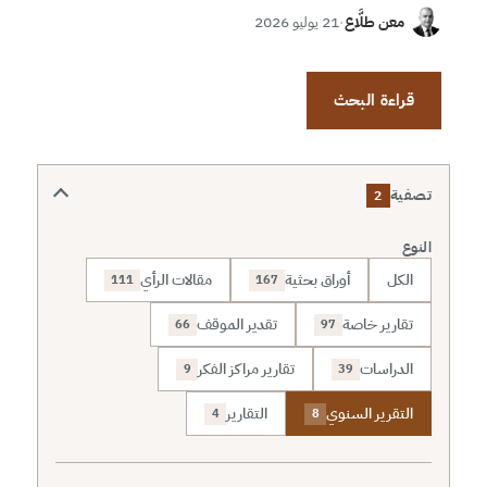
معن طلَّاع
·
21 يوليو 2026
قراءة البحث
تصفية
2
النوع
الكل
أوراق بحثية
مقالات الرأي
111
167
تقارير خاصة
تقدير الموقف
66
97
الدراسات
تقارير مراكز الفكر
9
39
التقرير السنوي
التقارير
4
8