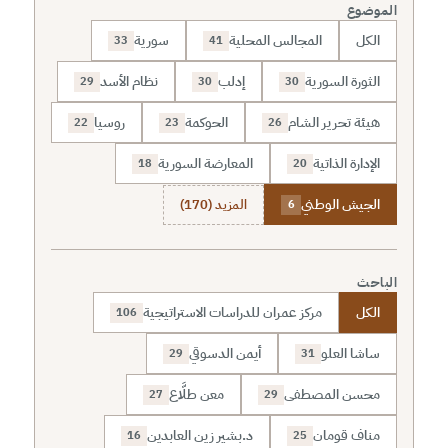
الموضوع
الكل
المجالس المحلية
سورية
33
41
الثورة السورية
إدلب
نظام الأسد
29
30
30
هيئة تحرير الشام
الحوكمة
روسيا
22
23
26
الإدارة الذاتية
المعارضة السورية
18
20
الجيش الوطني
المزيد (170)
6
الباحث
الكل
مركز عمران للدراسات الاستراتيجية
106
ساشا العلو
أيمن الدسوقي
29
31
محسن المصطفى
معن طلَّاع
27
29
مناف قومان
د.بشير زين العابدين
16
25