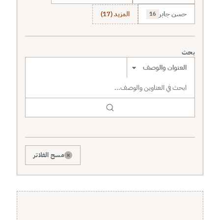
حسن جابر
المزيد (17)
16
بحث
نطاق البحث
×
مسح الفلاتر