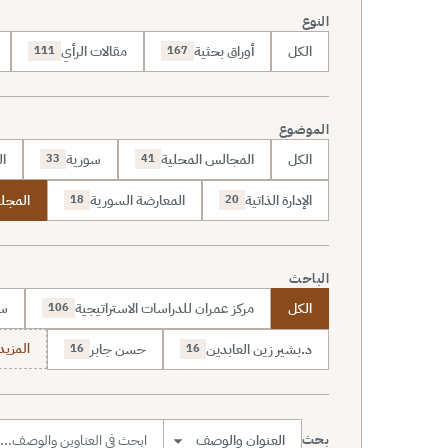
النوع
الكل
أوراق بحثية
مقالات الرأي
111
167
الموضوع
الكل
المجالس المحلية
سورية
ال
33
41
الإدارة الذاتية
المعارضة السورية
المجل
18
20
الباحث
الكل
مركز عمران للدراسات الاستراتيجية
سا
106
د.بشير زين العابدين
حسن جابر
المزيد (7
16
16
بحث