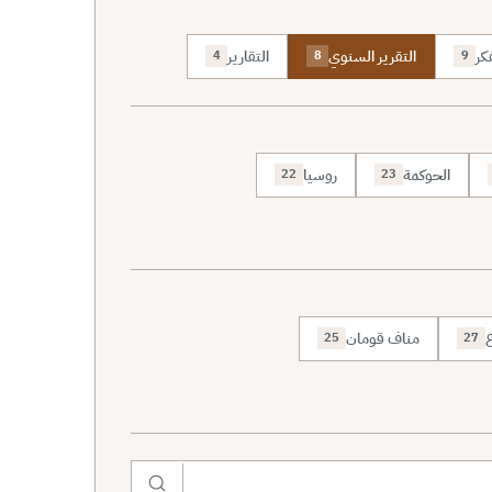
كر
التقرير السنوي
التقارير
4
8
9
الحوكمة
روسيا
22
23
ع
مناف قومان
25
27