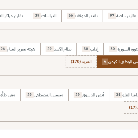
تقارير خاصة
تقدير الموقف
الدراسات
تقارير مراكز الف
39
66
97
ثورة السورية
إدلب
نظام الأسد
هيئة تحرير الشام
26
29
30
30
س الوطني الكردي
المزيد (170)
6
شا العلو
أيمن الدسوقي
محسن المصطفى
معن طلَّا
29
29
31
1)