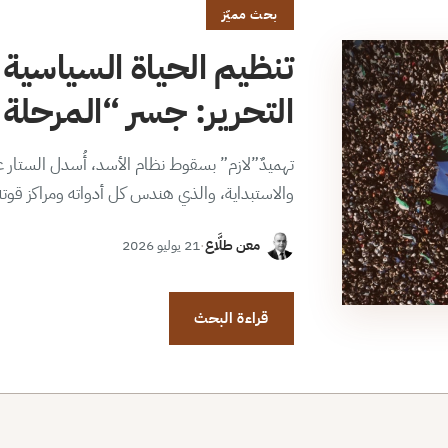
بحث مميّز
تنظيم الحياة السياسية 
التحرير: جسر “المرحلة ا
تهميدٌ”لازم” بسقوط نظام الأسد، أُسدل الستار عن
والاستبداية، والذي هندس كل أدواته ومراكز قوت
معن طلَّاع
·
21 يوليو 2026
قراءة البحث