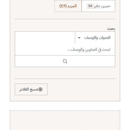
حسن جابر
المزيد (17)
16
بحث
نطاق البحث
×
مسح الفلاتر