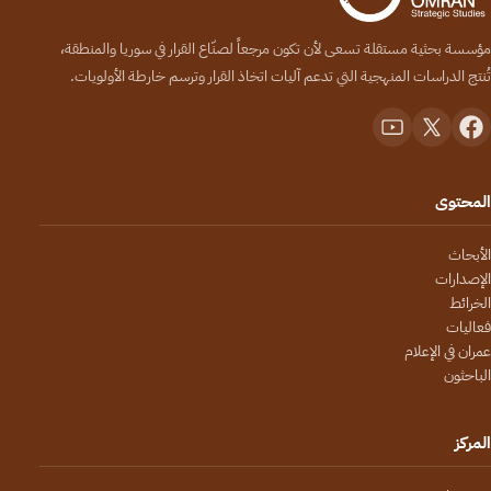
مؤسسة بحثية مستقلة تسعى لأن تكون مرجعاً لصنّاع القرار في سوريا والمنطقة،
تُنتج الدراسات المنهجية التي تدعم آليات اتخاذ القرار وترسم خارطة الأولويات.
المحتوى
الأبحاث
الإصدارات
الخرائط
فعاليات
عمران في الإعلام
الباحثون
المركز