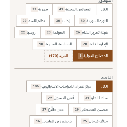
الموضوع
الكل
المجالس المحلية
سورية
33
41
الثورة السورية
إدلب
نظام الأسد
29
30
30
هيئة تحرير الشام
الحوكمة
روسيا
22
23
26
الإدارة الذاتية
المعارضة السورية
18
20
المصالح الدولية
المزيد (170)
3
الباحث
الكل
مركز عمران للدراسات الاستراتيجية
106
ساشا العلو
أيمن الدسوقي
29
31
محسن المصطفى
معن طلَّاع
27
29
مناف قومان
د.بشير زين العابدين
16
25