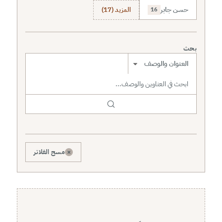
حسن جابر
المزيد (17)
16
بحث
نطاق البحث
×
مسح الفلاتر