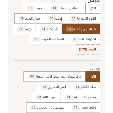
الموضوع
الكل
المجالس المحلية
سورية
33
41
الثورة السورية
إدلب
نظام الأسد
29
30
30
هيئة تحرير الشام
الحوكمة
روسيا
22
23
26
الإدارة الذاتية
المعارضة السورية
18
20
المزيد (170)
الباحث
الكل
مركز عمران للدراسات الاستراتيجية
106
ساشا العلو
أيمن الدسوقي
29
31
محسن المصطفى
معن طلَّاع
27
29
مناف قومان
د.بشير زين العابدين
16
25