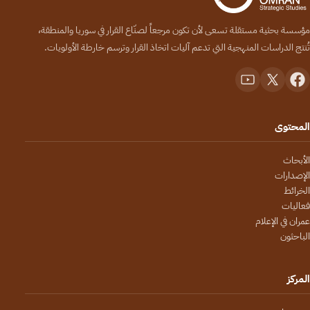
مؤسسة بحثية مستقلة تسعى لأن تكون مرجعاً لصنّاع القرار في سوريا والمنطقة،
تُنتج الدراسات المنهجية التي تدعم آليات اتخاذ القرار وترسم خارطة الأولويات.
المحتوى
الأبحاث
الإصدارات
الخرائط
فعاليات
عمران في الإعلام
الباحثون
المركز