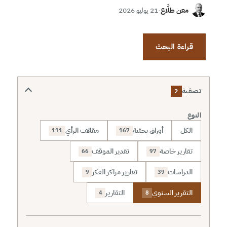
معن طلَّاع
·
21 يوليو 2026
قراءة البحث
تصفية
2
النوع
الكل
أوراق بحثية
مقالات الرأي
111
167
تقارير خاصة
تقدير الموقف
66
97
الدراسات
تقارير مراكز الفكر
9
39
التقرير السنوي
التقارير
4
8