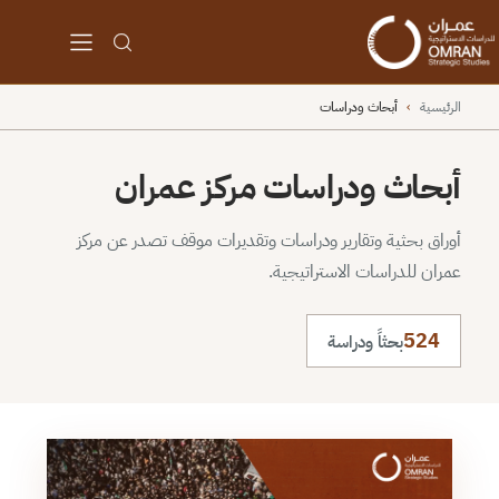
الرئيسية
›
أبحاث ودراسات
أبحاث ودراسات مركز عمران
أوراق بحثية وتقارير ودراسات وتقديرات موقف تصدر عن مركز
عمران للدراسات الاستراتيجية.
524
بحثاً ودراسة