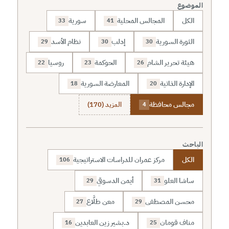
الموضوع
الكل
المجالس المحلية
سورية
33
41
الثورة السورية
إدلب
نظام الأسد
29
30
30
هيئة تحرير الشام
الحوكمة
روسيا
22
23
26
الإدارة الذاتية
المعارضة السورية
18
20
مجالس محافظة
المزيد (170)
4
الباحث
الكل
مركز عمران للدراسات الاستراتيجية
106
ساشا العلو
أيمن الدسوقي
29
31
محسن المصطفى
معن طلَّاع
27
29
مناف قومان
د.بشير زين العابدين
16
25