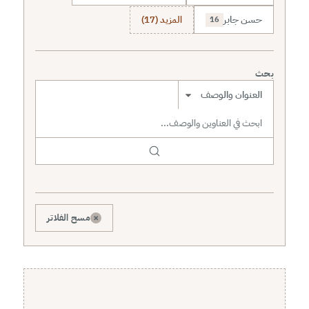
حسن جابر
المزيد (17)
16
بحث
نطاق البحث
×
مسح الفلاتر