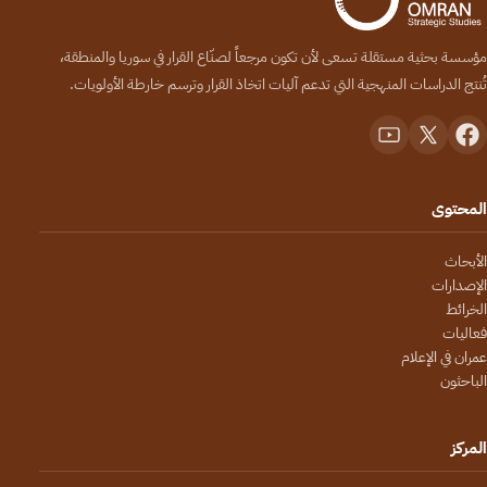
مؤسسة بحثية مستقلة تسعى لأن تكون مرجعاً لصنّاع القرار في سوريا والمنطقة،
تُنتج الدراسات المنهجية التي تدعم آليات اتخاذ القرار وترسم خارطة الأولويات.
المحتوى
الأبحاث
الإصدارات
الخرائط
فعاليات
عمران في الإعلام
الباحثون
المركز