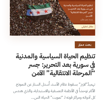
بحث مميّز
تنظيم الحياة السياسية والمدنية
في سورية بعد التحرير: جسر
“المرحلة الانتقالية” الآمن
تهميدٌ”لازم” بسقوط نظام الأسد، أُسدل الستار عن النموذج
الأكثر توحشاً في الأنظمة التعسفية والاستبداية، والذي هندس
كل أدواته ومراكز قوته لـ “تمويت” الحياة الس…